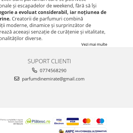
ionale și escapadelor de weekend, fără să își
tegorie a evoluat considerabil, iar noțiunea de
rine.
Creatorii de parfumuri combină
ziții moderne, dinamice și surprinzător de
rează aceeași senzație de curățenie și vitalitate,
nalităților diverse.
Vezi mai multe
SUPORT CLIENTI
0774568290
parfumdinemirate@gmail.com