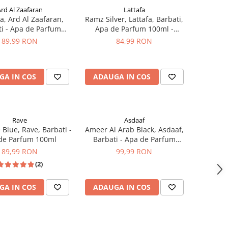
rd Al Zaafaran
Lattafa
a, Ard Al Zaafaran,
Ramz Silver, Lattafa, Barbati,
i - Apa de Parfum
Apa de Parfum 100ml -
100ml
inspirat din Ultramale by Jean
89,99 RON
84,99 RON
Paul Gaultier
GA IN COS
ADAUGA IN COS
Rave
Asdaaf
 Blue, Rave, Barbati -
Ameer Al Arab Black, Asdaaf,
de Parfum 100ml
Barbati - Apa de Parfum
100ml
89,99 RON
99,99 RON
(2)
GA IN COS
ADAUGA IN COS