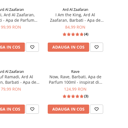
rd Al Zaafaran
Ard Al Zaafaran
i, Ard Al Zaafaran,
I Am the King, Ard Al
i - Apa de Parfum
Zaafaran, Barbati - Apa de
100ml
Parfum 100ml
99,99 RON
84,99 RON
(4)
GA IN COS
ADAUGA IN COS
rd Al Zaafaran
Rave
f Ramadi, Ard Al
Now, Rave, Barbati, Apa de
n, Barbati - Apa de
Parfum 100ml - inspirat din
arfum 100ml
Creed Aventus
79,99 RON
124,99 RON
(3)
GA IN COS
ADAUGA IN COS