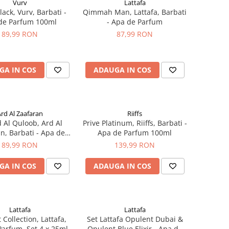
Vurv
Lattafa
ack, Vurv, Barbati -
Qimmah Man, Lattafa, Barbati
de Parfum 100ml
- Apa de Parfum
89,99 RON
87,99 RON
GA IN COS
ADAUGA IN COS
rd Al Zaafaran
Riiffs
 Al Quloob, Ard Al
Prive Platinum, Riiffs, Barbati -
n, Barbati - Apa de
Apa de Parfum 100ml
arfum 100ml
89,99 RON
139,99 RON
GA IN COS
ADAUGA IN COS
Lattafa
Lattafa
Collection, Lattafa,
Set Lattafa Opulent Dubai &
arfum, Set 4 x 25ml
Opulent Blue Elixir - Apa de