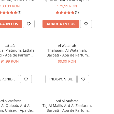
Parfum 2 x 100ml
139,99 RON
179,99 RON
(1)
(1)
GA IN COS
ADAUGA IN COS
Lattafa
Al Wataniah
ial Platinum, Lattafa,
Thahaani, Al Wataniah,
i - Apa de Parfum
Barbati - Apa de Parfum
100ml
100ml
91,99 RON
99,99 RON
SPONIBIL
INDISPONIBIL
rd Al Zaafaran
Ard Al Zaafaran
Al Quloob, Ard Al
Taj Al Malik, Ard Al Zaafaran,
an, Unisex - Apa de
Barbati - Apa de Parfum