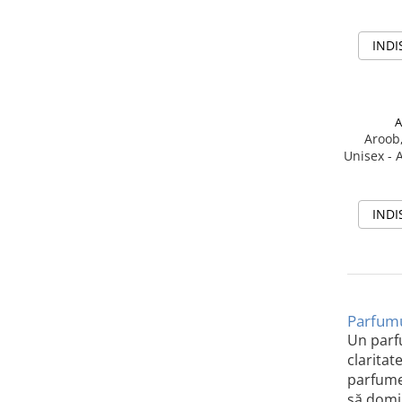
INDI
A
Aroob,
Unisex -
INDI
Parfumu
Un parfu
claritat
parfume
să domin