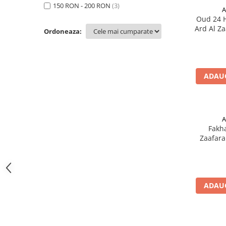
150 RON - 200 RON
(3)
A
Oud 24 H
Ard Al Za
Ordoneaza:
de
ADAUG
A
Fakha
Zaafara
P
ADAUG