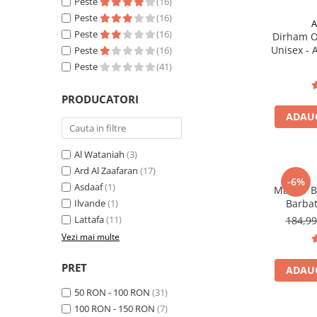
Peste
(16)
Peste
(16)
A
Peste
(16)
Dirham O
Unisex -
Peste
(16)
Peste
(41)
PRODUCATORI
ADAUG
Al Wataniah
(3)
Ard Al Zaafaran
(17)
-6%
Asdaaf
(1)
Maahir Bl
Ilvande
(1)
Barbat
Lattafa
(11)
184,9
Vezi mai multe
PRET
ADAUG
50 RON - 100 RON
(31)
100 RON - 150 RON
(7)