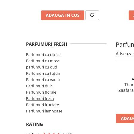
ADAUGA IN COS
Parfum
PARFUMURI FRESH
Afiseaza:
Parfumuri cu citrice
Parfumuri cu mosc
parfumuri cu oud
Parfumuri cu tutun
A
Parfumuri cu vanilie
Thar
Parfumuri dulci
Zaafara
Parfumuri florale
P
Parfumuri fresh
Parfumuri fructate
Parfumuri lemnoase
ADAUG
RATING