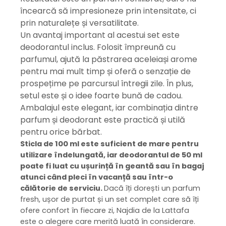
încearcă să impresioneze prin intensitate, ci
prin naturalețe și versatilitate.
Un avantaj important al acestui set este
deodorantul inclus. Folosit împreună cu
parfumul, ajută la păstrarea aceleiași arome
pentru mai mult timp și oferă o senzație de
prospețime pe parcursul întregii zile. În plus,
setul este și o idee foarte bună de cadou.
Ambalajul este elegant, iar combinația dintre
parfum și deodorant este practică și utilă
pentru orice bărbat.
Sticla de 100 ml este suficient de mare pentru
utilizare îndelungată, iar deodorantul de 50 ml
poate fi luat cu ușurință în geantă sau în bagaj
atunci când pleci în vacanță sau într-o
călătorie de serviciu.
Dacă îți dorești un parfum
fresh, ușor de purtat și un set complet care să îți
ofere confort în fiecare zi, Najdia de la Lattafa
este o alegere care merită luată în considerare.