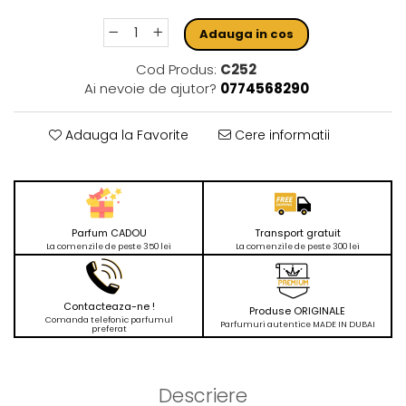
Adauga in cos
Cod Produs:
C252
Ai nevoie de ajutor?
0774568290
Adauga la Favorite
Cere informatii
Parfum CADOU
Transport gratuit
La comenzile de peste 350 lei
La comenzile de peste 300 lei
Contacteaza-ne !
Produse ORIGINALE
Comanda telefonic parfumul
Parfumuri autentice MADE IN DUBAI
preferat
Descriere