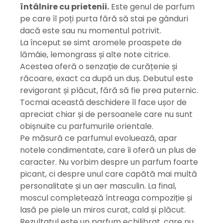
întâlnire cu prietenii.
Este genul de parfum
pe care îl poți purta fără să stai pe gânduri
dacă este sau nu momentul potrivit.
La început se simt aromele proaspete de
lămâie, lemongrass și alte note citrice.
Acestea oferă o senzație de curățenie și
răcoare, exact ca după un duș. Debutul este
revigorant și plăcut, fără să fie prea puternic.
Tocmai această deschidere îl face ușor de
apreciat chiar și de persoanele care nu sunt
obișnuite cu parfumurile orientale.
Pe măsură ce parfumul evoluează, apar
notele condimentate, care îi oferă un plus de
caracter. Nu vorbim despre un parfum foarte
picant, ci despre unul care capătă mai multă
personalitate și un aer masculin. La final,
moscul completează întreaga compoziție și
lasă pe piele un miros curat, cald și plăcut.
Rezultatul este un parfum echilibrat, care nu