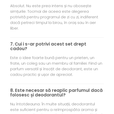
Absolut. Nu este prea intens și nu obosește
simțurile. Tocmai de aceea este alegerea
potrivită pentru programul de zi cu zi, indiferent
dacă petreci timpul la birou, în oraș sau în aer
liber.
7. Cui i s-ar potrivi acest set drept
cadou?
Este o idee foarte bună pentru un prieten, un
frate, un coleg sau un membru al familiei. Fiind un
parfum versatil și însoțit de deodorant, este un
cadou practic și ușor de apreciat.
8. Este necesar să reaplic parfumul dacă
folosesc și deodorantul?
Nu întotdeauna. În multe situații, deodorantul
este suficient pentru a reîmprospăta aroma și