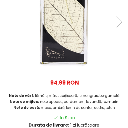
94,99 RON
Note de vârf:
lămâie, măr, scorțișoară, lemongras, bergamotă
Note de mijloc:
note apoase, cardamom, lavandă, rozmarin
Note de bază:
mosc, ambră, lemn de santal, cedru, tutun
In Stoc
Durata de livrare:
1 zi lucrătoare