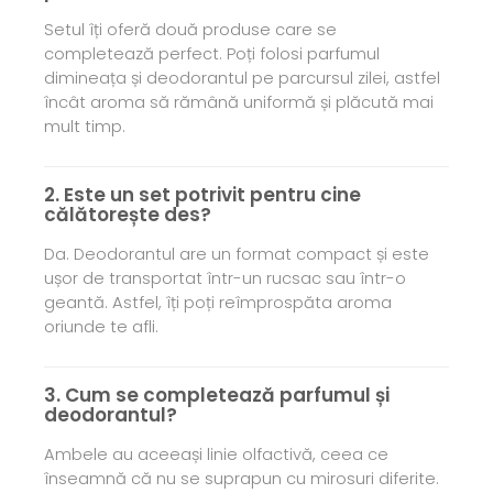
Setul îți oferă două produse care se
completează perfect. Poți folosi parfumul
dimineața și deodorantul pe parcursul zilei, astfel
încât aroma să rămână uniformă și plăcută mai
mult timp.
2. Este un set potrivit pentru cine
călătorește des?
Da. Deodorantul are un format compact și este
ușor de transportat într-un rucsac sau într-o
geantă. Astfel, îți poți reîmprospăta aroma
oriunde te afli.
3. Cum se completează parfumul și
deodorantul?
Ambele au aceeași linie olfactivă, ceea ce
înseamnă că nu se suprapun cu mirosuri diferite.