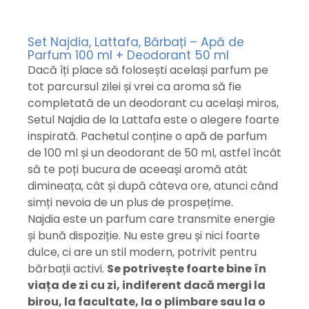
Set Najdia, Lattafa, Bărbați – Apă de
Parfum 100 ml + Deodorant 50 ml
Dacă îți place să folosești același parfum pe
tot parcursul zilei și vrei ca aroma să fie
completată de un deodorant cu același miros,
Setul Najdia de la Lattafa este o alegere foarte
inspirată. Pachetul conține o apă de parfum
de 100 ml și un deodorant de 50 ml, astfel încât
să te poți bucura de aceeași aromă atât
dimineața, cât și după câteva ore, atunci când
simți nevoia de un plus de prospețime.
Najdia este un parfum care transmite energie
și bună dispoziție. Nu este greu și nici foarte
dulce, ci are un stil modern, potrivit pentru
bărbații activi.
Se potrivește foarte bine în
viața de zi cu zi, indiferent dacă mergi la
birou, la facultate, la o plimbare sau la o