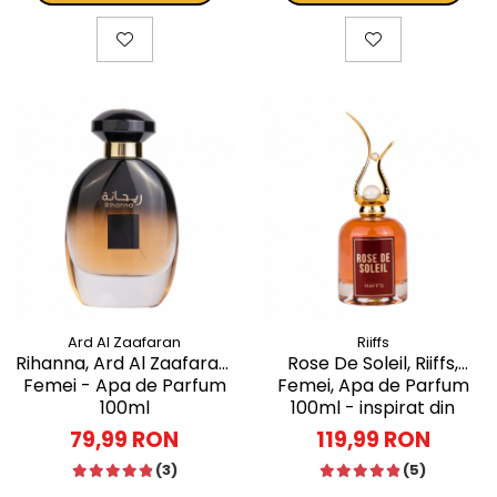
Ard Al Zaafaran
Riiffs
Rihanna, Ard Al Zaafaran,
Rose De Soleil, Riiffs,
Femei - Apa de Parfum
Femei, Apa de Parfum
100ml
100ml - inspirat din
Scandal For Her by Jean
79,99 RON
119,99 RON
Paul Gaultier
(3)
(5)