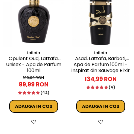
Lattafa
Lattafa
Opulent Oud, Lattafa,
Asad, Lattafa, Barbati,
Unisex - Apa de Parfum
Apa de Parfum 100ml -
100ml
inspirat din Sauvage Elixir
by Dior
100,00 RON
134,99 RON
89,99 RON
(4)
(42)
ADAUGA IN COS
ADAUGA IN COS