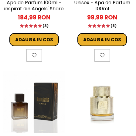
Apa de Parfum 100ml -
Unisex - Apa de Parfum
inspirat din Angels' Share
100ml
by Kilian
184,99 RON
99,99 RON
(3)
(8)
ADAUGA IN COS
ADAUGA IN COS