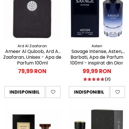
Ard Al Zaafaran
Asten
Ameer Al Quloob, Ard Al
Savage Intense, Asten,
Zaafaran, Unisex - Apa de
Barbati, Apa de Parfum
Parfum 100ml
100ml - inspirat din Dior
Sauvage
79,99 RON
99,99 RON
(2)
INDISPONIBIL
INDISPONIBIL