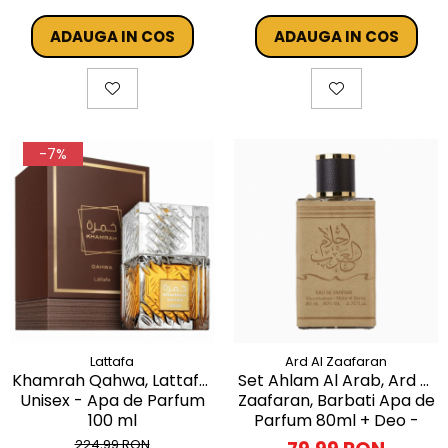
ADAUGA IN COS
ADAUGA IN COS
-7%
Lattafa
Ard Al Zaafaran
Khamrah Qahwa, Lattafa,
Set Ahlam Al Arab, Ard Al
Unisex - Apa de Parfum
Zaafaran, Barbati Apa de
100 ml
Parfum 80ml + Deo -
50ml
224,99 RON