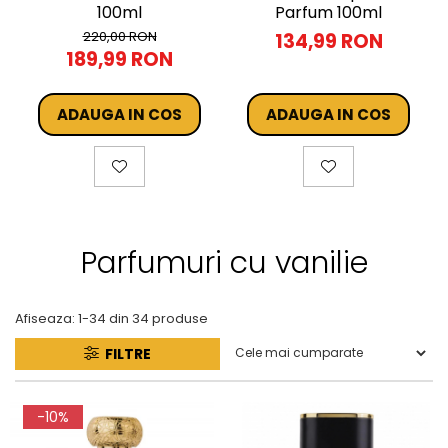
100ml
Parfum 100ml
220,00 RON
134,99 RON
189,99 RON
ADAUGA IN COS
ADAUGA IN COS
Parfumuri cu vanilie
Afiseaza:
1-
34
din
34
produse
FILTRE
-10%