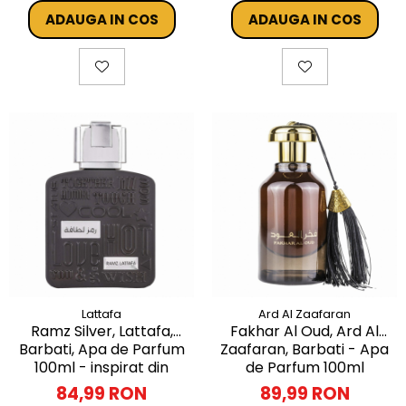
ADAUGA IN COS
ADAUGA IN COS
Lattafa
Ard Al Zaafaran
Ramz Silver, Lattafa,
Fakhar Al Oud, Ard Al
Barbati, Apa de Parfum
Zaafaran, Barbati - Apa
100ml - inspirat din
de Parfum 100ml
Ultramale by Jean Paul
84,99 RON
89,99 RON
Gaultier