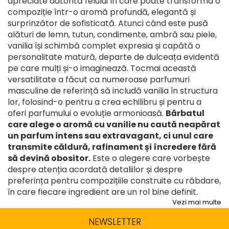
apreciate datorită felului în care poate transforma o
compoziție într-o aromă profundă, elegantă și
surprinzător de sofisticată. Atunci când este pusă
alături de lemn, tutun, condimente, ambră sau piele,
vanilia își schimbă complet expresia și capătă o
personalitate matură, departe de dulceața evidentă
pe care mulți și-o imaginează. Tocmai această
versatilitate a făcut ca numeroase parfumuri
masculine de referință să includă vanilia în structura
lor, folosind-o pentru a crea echilibru și pentru a
oferi parfumului o evoluție armonioasă.
Bărbatul
care alege o aromă cu vanilie nu caută neapărat
un parfum intens sau extravagant, ci unul care
transmite căldură, rafinament și încredere fără
să devină obositor.
Este o alegere care vorbește
despre atenția acordată detaliilor și despre
preferința pentru compozițiile construite cu răbdare,
în care fiecare ingredient are un rol bine definit.
Vezi mai multe
NEWSLETTER