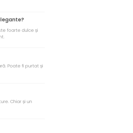
elegante?
te foarte dulce și
nt.
ă. Poate fi purtat și
re. Chiar și un