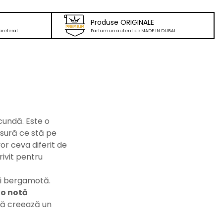
Produse ORIGINALE
preferat
Parfumuri autentice MADE IN DUBAI
cundă. Este o
sură ce stă pe
or ceva diferit de
rivit pentru
și bergamotă.
 o notă
ă creează un