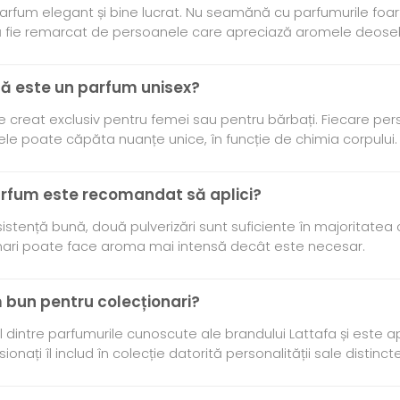
arfum elegant și bine lucrat. Nu seamănă cu parfumurile foar
 să fie remarcat de persoanele care apreciază aromele deoseb
ă este un parfum unisex?
 creat exclusiv pentru femei sau pentru bărbați. Fiecare per
 piele poate căpăta nuanțe unice, în funcție de chimia corpului.
arfum este recomandat să aplici?
stență bună, două pulverizări sunt suficiente în majoritatea c
 mari poate face aroma mai intensă decât este necesar.
m bun pentru colecționari?
 dintre parfumurile cunoscute ale brandului Lattafa și este apr
sionați îl includ în colecție datorită personalității sale distincte