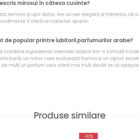
escris mirosul în câteva cuvinte?
t, lemnos și ușor dulce. Are un aer elegant și misterios, iar 
i condimente îi oferă un caracter aparte.
ât de popular printre iubitorii parfumurilor arabe?
ă combine ingrediente orientale clasice într-o formulă modern
arte bună, un miros care evoluează frumos și un raport excelen
at de mulți un parfum care oferă mai mult decât te-ai aștept
Produse similare
-10%