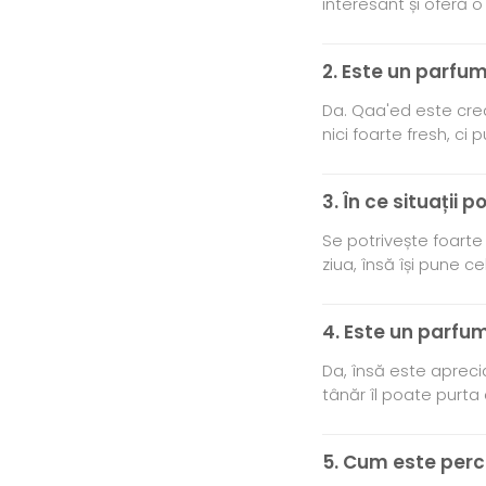
interesant și oferă o
2. Este un parfu
Da. Qaa'ed este crea
nici foarte fresh, c
3. În ce situații 
Se potrivește foarte 
ziua, însă își pune 
4. Este un parfum
Da, însă este apreci
tânăr îl poate purta
5. Cum este perce