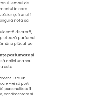
anul, lemnul de
omentul în care
ă, iar șofranul îi
 singură notă să
dulceață discretă,
ompletează parfumul
e rămâne plăcut pe
ențe parfumate și
 să aplici una sau
ea este
inament. Este un
are vrei să porți
ă personalitate îl
lde, condimentate și