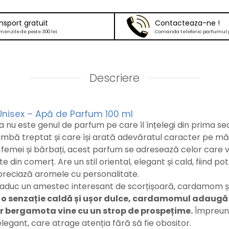
nsport gratuit
Contacteaza-ne !
menzile de peste 300 lei
Comanda telefonic parfumul 
Descriere
 Unisex – Apă de Parfum 100 ml
a nu este genul de parfum pe care îl înțelegi din prima se
mbă treptat și care își arată adevăratul caracter pe mă
 femei și bărbați, acest parfum se adresează celor care v
e din comerț. Are un stil oriental, elegant și cald, fiind pot
reciază aromele cu personalitate.
i aduc un amestec interesant de scorțișoară, cardamom 
 o senzație caldă și ușor dulce, cardamomul adaugă
r bergamota vine cu un strop de prospețime.
Împreun
elegant, care atrage atenția fără să fie obositor.