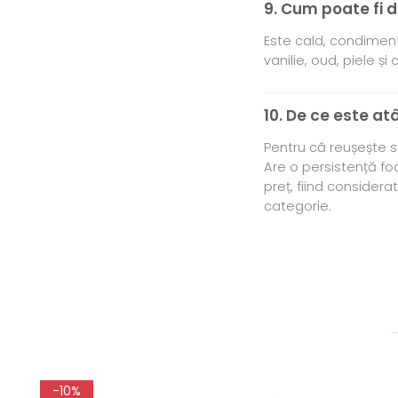
9. Cum poate fi d
Este cald, condimenta
vanilie, oud, piele ș
10. De ce este at
Pentru că reușește s
Are o persistență fo
preț, fiind consider
categorie.
-10%