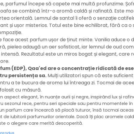
, parfumul începe să capete mai multă profunzime. Șofr
aroafa se combină într-o aromă caldă și rafinată. Este m
tea orientală. Lemnul de santal îi oferă o senzație catifelat
nt și ușor misterios. Totul este bine echilibrat, fără ca o
mpoziție.
re face acest parfum ușor de ținut minte. Vanilia aduce o 
ă, pielea adaugă un aer sofisticat, iar lemnul de oud c
 intensă. Rezultatul este un miros bogat și elegant, car
 ore.
rfum (EDP), Qaa'ed are o concentrație ridicată de es
tru persistența sa.
Mulți utilizatori spun că este suficient
ntru a te bucura de aroma lui întreaga zi. Tocmai de ace
folosit cu măsură.
un aspect elegant, în nuanțe aurii și negre, inspirând lux și raf
ru sezonul rece, pentru seri speciale sau pentru momentele în c
e un parfum care încearcă să placă tuturor, însă tocmai aceast
 de iubitorii parfumurilor orientale. Dacă îți plac aromele ca
te o alegere care merită descoperită.
e produs