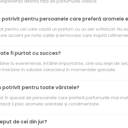
 experiență diferită față de parfumurile clasice.
m potrivit pentru persoanele care preferă aromele 
t pentru cei care caută un parfum cu un aer sofisticat. Nu es
i pune accent pe note calde și lemnoase care inspiră rafiname
poate fi purtat cu succes?
bine la evenimente, întâlniri importante, cine sau ieșiri de sear
cel mai bine în valoare caracterul în momentele speciale.
 potrivit pentru toate vârstele?
at în special de persoanele care preferă parfumurile mai matu
 dacă îi plac aromele orientale și condimentate.
put de cei din jur?