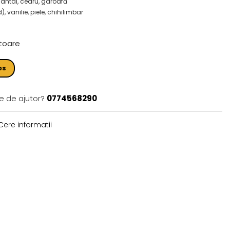
santal, cedru, garoafă
 vanilie, piele, chihilimbar
ătoare
os
e de ajutor?
0774568290
ere informatii