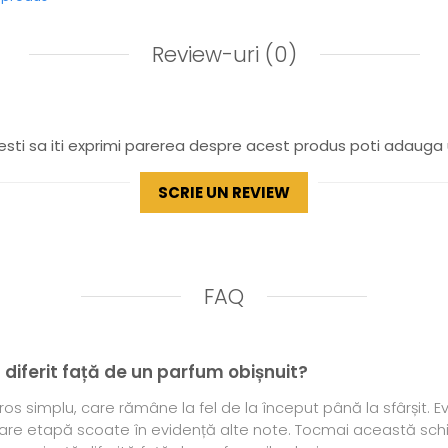
Review-uri
(0)
sti sa iti exprimi parerea despre acest produs poti adauga 
SCRIE UN REVIEW
FAQ
 diferit față de un parfum obișnuit?
os simplu, care rămâne la fel de la început până la sfârșit. E
care etapă scoate în evidență alte note. Tocmai această sch