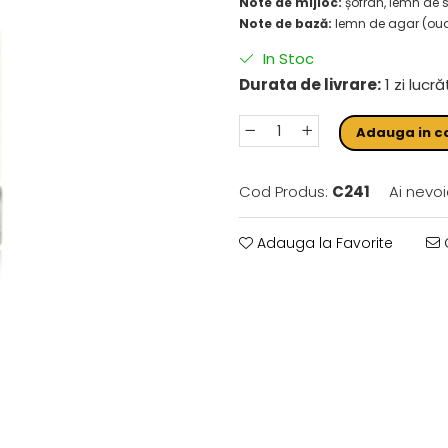
Note de mijloc:
șofran, lemn de 
Note de bază:
lemn de agar (oud),
In Stoc
Durata de livrare:
1 zi lucr
Adauga in c
Cod Produs:
C241
Ai nevoi
Adauga la Favorite
C