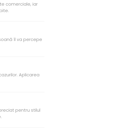
te comerciale, iar
ite.
soană îl va percepe
azurilor. Aplicarea
eciat pentru stilul
.