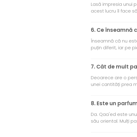
Lasă impresia unui p
acest lucru îl face
6. Ce înseamnă c
Înseamnă că nu este
puțin diferit, iar pe
7. Cât de mult p
Deoarece are o persi
unei cantități prea
8. Este un parfu
Da. Qaa'ed este unul
său oriental. Mulți pa