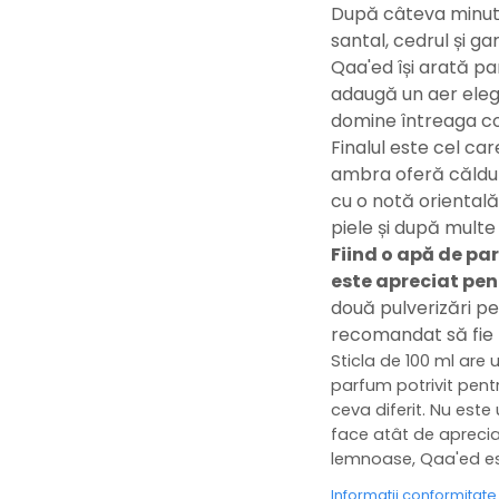
După câteva minute
santal, cedrul și g
Qaa'ed își arată par
adaugă un aer elega
domine întreaga co
Finalul este cel ca
ambra oferă căldur
cu o notă orientală
piele și după multe
Fiind o apă de pa
este apreciat pen
două pulverizări pe
recomandat să fie 
Sticla de 100 ml are 
parfum potrivit pent
ceva diferit. Nu est
face atât de apreciat
lemnoase, Qaa'ed es
Informatii conformitat