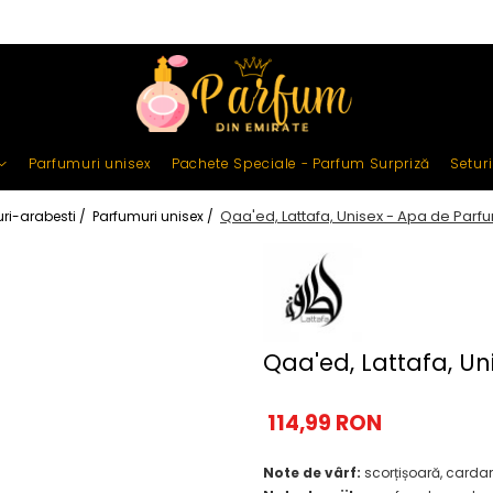
Parfumuri unisex
Pachete Speciale - Parfum Surpriză
Setur
Qaa'ed, Lattafa, Unisex - Apa de Parf
ri-arabesti /
Parfumuri unisex /
Qaa'ed, Lattafa, U
114,99 RON
Note de vârf:
scorțișoară, card