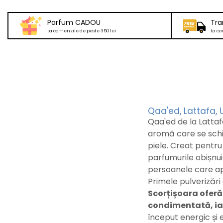
Parfum CADOU
Tra
La comenzile de peste 350 lei
La co
Qaa'ed, Lattafa,
Qaa'ed de la Lattaf
aromă care se schi
piele. Creat pentru
parfumurile obișnuit
persoanele care ap
Primele pulverizăr
Scorțișoara oferă
condimentată, ia
început energic și 