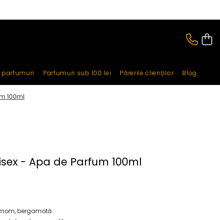
i parfumuri
Parfumuri sub 100 lei
Părerile clienților
Blog
um 100ml
nisex - Apa de Parfum 100ml
amom, bergamotă