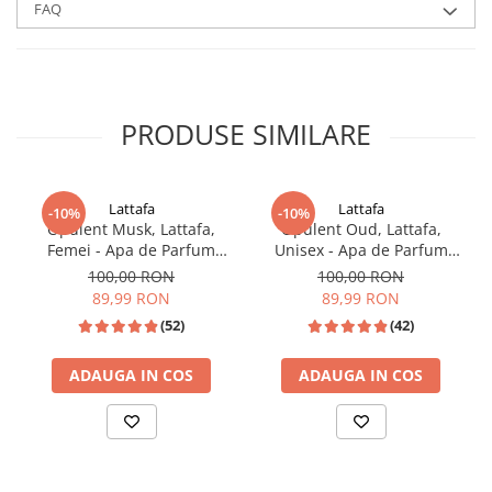
FAQ
PRODUSE SIMILARE
Lattafa
Lattafa
-10%
-10%
Opulent Musk, Lattafa,
Opulent Oud, Lattafa,
Femei - Apa de Parfum
Unisex - Apa de Parfum
100ml
100ml
100,00 RON
100,00 RON
89,99 RON
89,99 RON
(52)
(42)
ADAUGA IN COS
ADAUGA IN COS