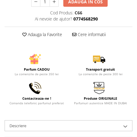
ADAUGA IN COS
Cod Produs:
C66
Ai nevoie de ajutor?
0774568290
Adauga la Favorite
Cere informatii
Parfum CADOU
Transport gratuit
La comenzile de peste 350 lei
La comenzile de peste 300 lei
Contacteaza-ne !
Produse ORIGINALE
Comanda telefonic parfumul preferat
Parfumuri autentice MADE IN DUBAI
Descriere