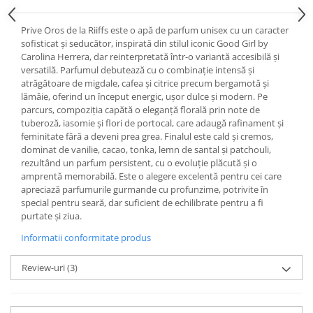
Prive Oros de la Riiffs este o apă de parfum unisex cu un caracter
sofisticat și seducător, inspirată din stilul iconic Good Girl by
Carolina Herrera, dar reinterpretată într-o variantă accesibilă și
versatilă. Parfumul debutează cu o combinație intensă și
atrăgătoare de migdale, cafea și citrice precum bergamotă și
lămâie, oferind un început energic, ușor dulce și modern. Pe
parcurs, compoziția capătă o eleganță florală prin note de
tuberoză, iasomie și flori de portocal, care adaugă rafinament și
feminitate fără a deveni prea grea. Finalul este cald și cremos,
dominat de vanilie, cacao, tonka, lemn de santal și patchouli,
rezultând un parfum persistent, cu o evoluție plăcută și o
amprentă memorabilă. Este o alegere excelentă pentru cei care
apreciază parfumurile gurmande cu profunzime, potrivite în
special pentru seară, dar suficient de echilibrate pentru a fi
purtate și ziua.
Informatii conformitate produs
Review-uri
(3)