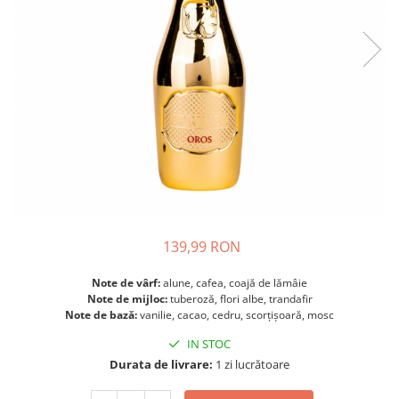
139,99 RON
Note de vârf:
alune, cafea, coajă de lămâie
Note de mijloc:
tuberoză, flori albe, trandafir
Note de bază:
vanilie, cacao, cedru, scorțișoară, mosc
IN STOC
Durata de livrare:
1 zi lucrătoare