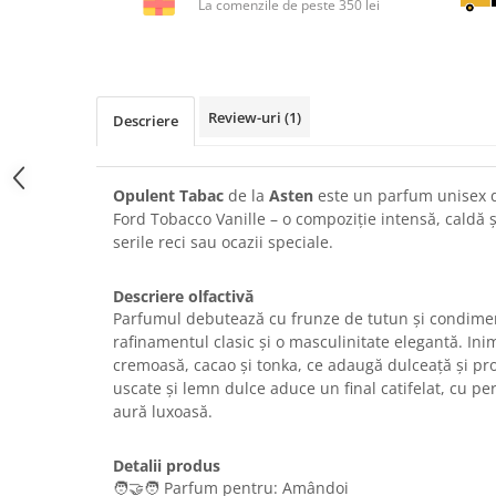
La comenzile de peste 350 lei
Review-uri
(1)
Descriere
Opulent Tabac
de la
Asten
este un parfum unisex d
Ford Tobacco Vanille – o compoziție intensă, caldă ș
serile reci sau ocazii speciale.
Descriere olfactivă
Parfumul debutează cu frunze de tutun și condime
rafinamentul clasic și o masculinitate elegantă. Ini
cremoasă, cacao și tonka, ce adaugă dulceață și pr
uscate și lemn dulce aduce un final catifelat, cu pe
aură luxoasă.
Detalii produs
🧑‍🤝‍🧑 Parfum pentru: Amândoi