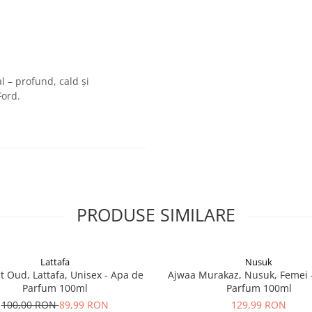
l – profund, cald și
Ford.
PRODUSE SIMILARE
Lattafa
Nusuk
 Oud, Lattafa, Unisex - Apa de
Ajwaa Murakaz, Nusuk, Femei 
Parfum 100ml
Parfum 100ml
100,00 RON
89,99 RON
129,99 RON