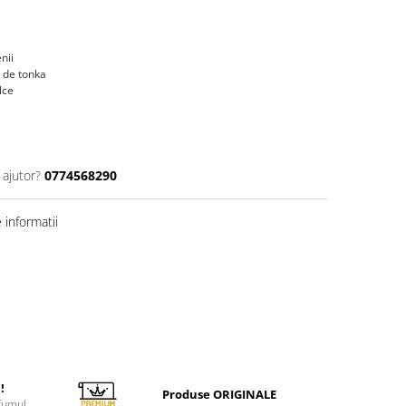
nii
ă de tonka
lce
 ajutor?
0774568290
informatii
!
Produse ORIGINALE
fumul