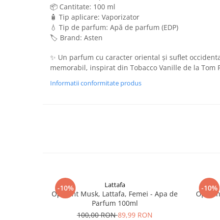
📦 Cantitate: 100 ml
🧴 Tip aplicare: Vaporizator
💧 Tip de parfum: Apă de parfum (EDP)
🏷️ Brand: Asten
✨ Un parfum cu caracter oriental și suflet occidenta
memorabil, inspirat din Tobacco Vanille de la Tom 
Informatii conformitate produs
Lattafa
-10%
-10%
Opulent Musk, Lattafa, Femei - Apa de
Opulent
Parfum 100ml
100,00 RON
89,99 RON