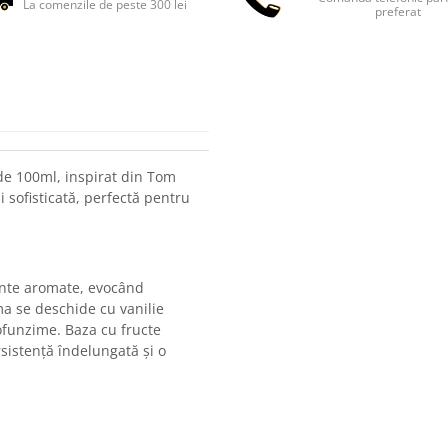
La comenzile de peste 300 lei
preferat
e 100ml, inspirat din Tom
i sofisticată, perfectă pentru
nte aromate, evocând
ma se deschide cu vanilie
ofunzime. Baza cu fructe
rsistență îndelungată și o