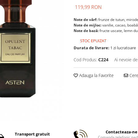
119,99 RON
Note de vârf:
frunze de tutun, mirode
Note de mijloc:
vanilie, cacao, boab
Note de bază:
fructe uscate, lemn du
STOC EPUIZAT
Durata de livrare:
1 zi lucratoare
Cod Produs:
C224
Ai nevoie de
Adauga la Favorite
Cere 
Contacteaza-ne 
Transport gratuit
Comanda telefonic par