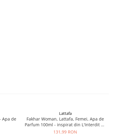
Lattafa
- Apa de
Fakhar Woman, Lattafa, Femei, Apa de
Thara Al O
Parfum 100ml - inspirat din L'Interdit by
A
Givenchy
131,99 RON