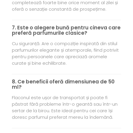
completează foarte bine orice moment al zilei și
oferă o senzație constantă de prospețime.
7. Este o alegere bună pentru cineva care
preferă parfumurile clasice?
Cu siguranță. Are o compoziție inspirată din stilul
parfumurilor elegante și atemporale, fiind potrivit
pentru persoanele care apreciază aromele
curate și bine echilibrate.
8. Ce beneficii oferă dimensiunea de 50
ml?
Flaconul este ușor de transportat și poate fi
păstrat fără probleme într-o geantă sau într-un
sertar de la birou. Este ideal pentru cei care își
doresc parfumul preferat mereu la îndemână.