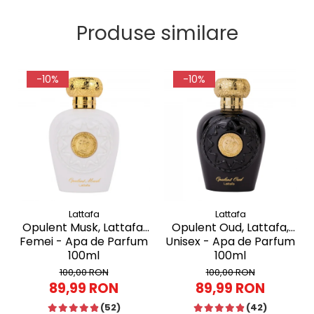
Produse similare
-10%
-10%
Lattafa
Lattafa
Opulent Musk, Lattafa,
Opulent Oud, Lattafa,
Femei - Apa de Parfum
Unisex - Apa de Parfum
100ml
100ml
100,00 RON
100,00 RON
89,99 RON
89,99 RON
(52)
(42)