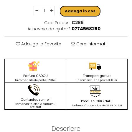
Adauga in cos
Cod Produs:
C286
Ai nevoie de ajutor?
0774568290
Adauga la Favorite
Cere informatii
Parfum CADOU
Transport gratuit
La comenzile de peste 350 lei
La comenzile de peste 300 lei
Contacteaza-ne !
Produse ORIGINALE
Comanda telefonic parfumul
Parfumuri autentice MADE IN DUBAI
preferat
Descriere