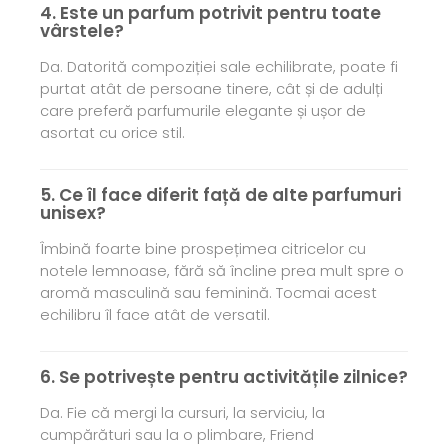
4. Este un parfum potrivit pentru toate
vârstele?
Da. Datorită compoziției sale echilibrate, poate fi
purtat atât de persoane tinere, cât și de adulți
care preferă parfumurile elegante și ușor de
asortat cu orice stil.
5. Ce îl face diferit față de alte parfumuri
unisex?
Îmbină foarte bine prospețimea citricelor cu
notele lemnoase, fără să încline prea mult spre o
aromă masculină sau feminină. Tocmai acest
echilibru îl face atât de versatil.
6. Se potrivește pentru activitățile zilnice?
Da. Fie că mergi la cursuri, la serviciu, la
cumpărături sau la o plimbare, Friend