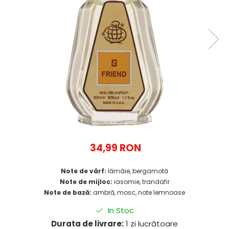
34,99 RON
Note de vârf:
lămâie, bergamotă
Note de mijloc:
iasomie, trandafir
Note de bază:
ambră, mosc, note lemnoase
In Stoc
Durata de livrare:
1 zi lucrătoare