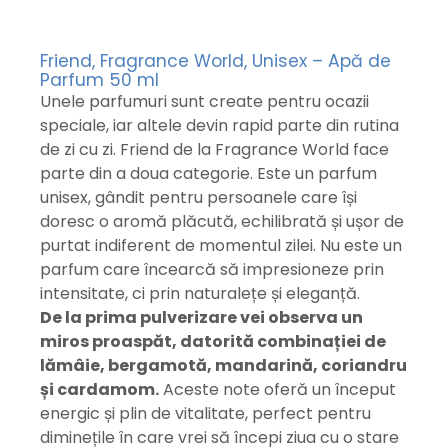
Friend, Fragrance World, Unisex – Apă de
Parfum 50 ml
Unele parfumuri sunt create pentru ocazii
speciale, iar altele devin rapid parte din rutina
de zi cu zi. Friend de la Fragrance World face
parte din a doua categorie. Este un parfum
unisex, gândit pentru persoanele care își
doresc o aromă plăcută, echilibrată și ușor de
purtat indiferent de momentul zilei. Nu este un
parfum care încearcă să impresioneze prin
intensitate, ci prin naturalețe și eleganță.
De la prima pulverizare vei observa un
miros proaspăt, datorită combinației de
lămâie, bergamotă, mandarină, coriandru
și cardamom.
Aceste note oferă un început
energic și plin de vitalitate, perfect pentru
diminețile în care vrei să începi ziua cu o stare