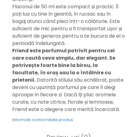
Flaconul de 50 ml este compact și practic. Îl
poți lua cu tine în geantă, în rucsac sau în
bagaj atunci când pleci într-o călătorie. Este
suficient de mic pentru a fi transportat ușor și
suficient de generos pentru a te bucura de el o
perioadă îndelungată.
Friend este parfumul potrivit pentru cei
care caută ceva simplu, dar elegant. Se
potrivește foarte bine la birou, la
facultate, în oraș sau la o întâlnire cu
prietenii.
Datorită stilului său echilibrat, poate
deveni cu ușurință parfumul pe care îl alegi
aproape în fiecare zi. Dacă îți plac aromele
curate, cu note citrice, florale și lemnoase,
Friend este o alegere care merită încercată.
Informatii conformitate produs