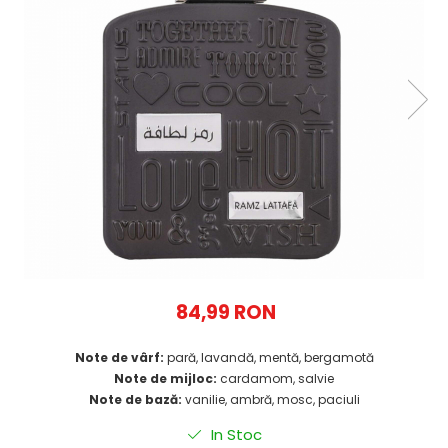
84,99 RON
Note de vârf:
pară, lavandă, mentă, bergamotă
Note de mijloc:
cardamom, salvie
Note de bază:
vanilie, ambră, mosc, paciuli
In Stoc