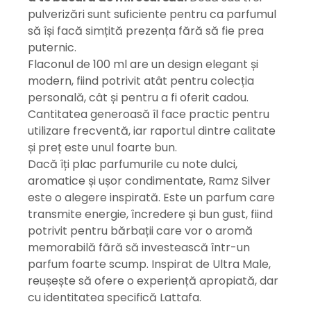
pulverizări sunt suficiente pentru ca parfumul
să își facă simțită prezența fără să fie prea
puternic.
Flaconul de 100 ml are un design elegant și
modern, fiind potrivit atât pentru colecția
personală, cât și pentru a fi oferit cadou.
Cantitatea generoasă îl face practic pentru
utilizare frecventă, iar raportul dintre calitate
și preț este unul foarte bun.
Dacă îți plac parfumurile cu note dulci,
aromatice și ușor condimentate, Ramz Silver
este o alegere inspirată. Este un parfum care
transmite energie, încredere și bun gust, fiind
potrivit pentru bărbații care vor o aromă
memorabilă fără să investească într-un
parfum foarte scump. Inspirat de Ultra Male,
reușește să ofere o experiență apropiată, dar
cu identitatea specifică Lattafa.