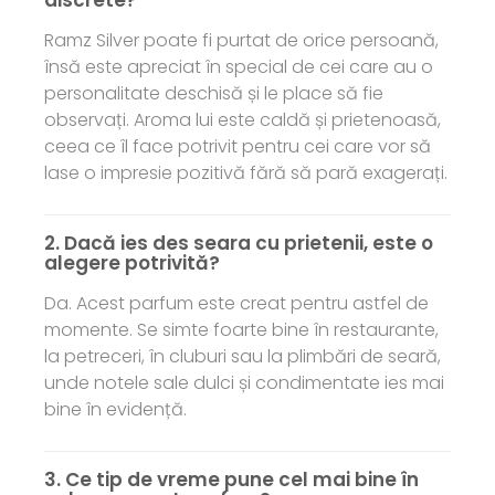
discrete?
Ramz Silver poate fi purtat de orice persoană,
însă este apreciat în special de cei care au o
personalitate deschisă și le place să fie
observați. Aroma lui este caldă și prietenoasă,
ceea ce îl face potrivit pentru cei care vor să
lase o impresie pozitivă fără să pară exagerați.
2. Dacă ies des seara cu prietenii, este o
alegere potrivită?
Da. Acest parfum este creat pentru astfel de
momente. Se simte foarte bine în restaurante,
la petreceri, în cluburi sau la plimbări de seară,
unde notele sale dulci și condimentate ies mai
bine în evidență.
3. Ce tip de vreme pune cel mai bine în