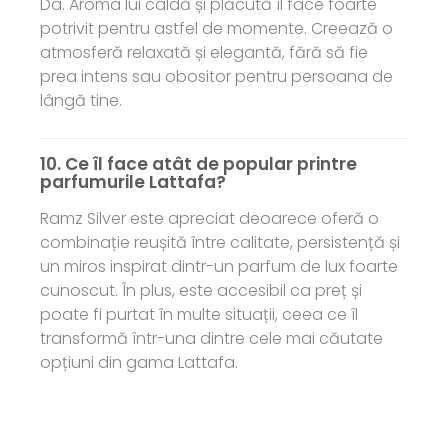
Da. Aroma lui caldă și plăcută îl face foarte
potrivit pentru astfel de momente. Creează o
atmosferă relaxată și elegantă, fără să fie
prea intens sau obositor pentru persoana de
lângă tine.
10. Ce îl face atât de popular printre
parfumurile Lattafa?
Ramz Silver este apreciat deoarece oferă o
combinație reușită între calitate, persistență și
un miros inspirat dintr-un parfum de lux foarte
cunoscut. În plus, este accesibil ca preț și
poate fi purtat în multe situații, ceea ce îl
transformă într-una dintre cele mai căutate
opțiuni din gama Lattafa.