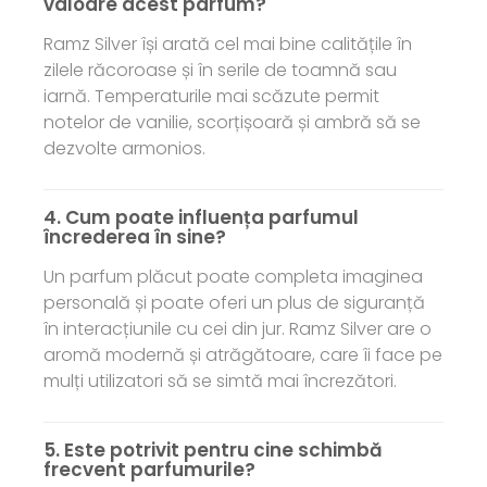
valoare acest parfum?
Ramz Silver își arată cel mai bine calitățile în
zilele răcoroase și în serile de toamnă sau
iarnă. Temperaturile mai scăzute permit
notelor de vanilie, scorțișoară și ambră să se
dezvolte armonios.
4. Cum poate influența parfumul
încrederea în sine?
Un parfum plăcut poate completa imaginea
personală și poate oferi un plus de siguranță
în interacțiunile cu cei din jur. Ramz Silver are o
aromă modernă și atrăgătoare, care îi face pe
mulți utilizatori să se simtă mai încrezători.
5. Este potrivit pentru cine schimbă
frecvent parfumurile?