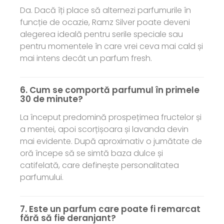
Da. Dacă îți place să alternezi parfumurile în
funcție de ocazie, Ramz Silver poate deveni
alegerea ideală pentru serile speciale sau
pentru momentele în care vrei ceva mai cald și
mai intens decât un parfum fresh.
6. Cum se comportă parfumul în primele
30 de minute?
La început predomină prospețimea fructelor și
a mentei, apoi scorțișoara și lavanda devin
mai evidente. După aproximativ o jumătate de
oră începe să se simtă baza dulce și
catifelată, care definește personalitatea
parfumului.
7. Este un parfum care poate fi remarcat
fără să fie deranjant?