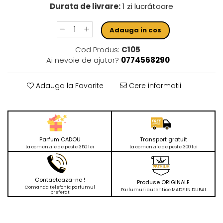
Durata de livrare:
1 zi lucrătoare
Adauga in cos
Cod Produs:
C105
Ai nevoie de ajutor?
0774568290
Adauga la Favorite
Cere informatii
Parfum CADOU
Transport gratuit
La comenzile de peste 350 lei
La comenzile de peste 300 lei
Contacteaza-ne !
Produse ORIGINALE
Comanda telefonic parfumul
Parfumuri autentice MADE IN DUBAI
preferat