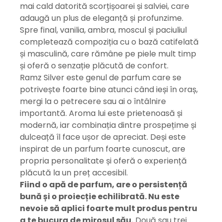
mai cald datorită scorțișoarei și salviei, care
adaugă un plus de eleganță și profunzime.
Spre final, vanilia, ambra, moscul și paciuliul
completează compoziția cu o bază catifelată
și masculină, care rămâne pe piele mult timp
și oferă o senzație plăcută de confort.
Ramz Silver este genul de parfum care se
potrivește foarte bine atunci când ieși în oraș,
mergi la o petrecere sau ai o întâlnire
importantă. Aroma lui este prietenoasă și
modernă, iar combinația dintre prospețime și
dulceață îl face ușor de apreciat. Deși este
inspirat de un parfum foarte cunoscut, are
propria personalitate și oferă o experiență
plăcută la un preț accesibil.
Fiind o apă de parfum, are o persistență
bună și o proiecție echilibrată. Nu este
nevoie să aplici foarte mult produs pentru
a te bucura de mirosul său.
Două sau trei