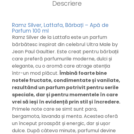
Descriere
Ramz Silver, Lattafa, Bărbați – Apă de
Parfum 100 ml
Ramz Silver de la Lattafa este un parfum
bărbătesc inspirat din celebrul Ultra Male by
Jean Paul Gaultier. Este creat pentru bărbații
care preferă parfumurile moderne, dulci și
elegante, cu o aromă care atrage atenția
într-un mod plăcut.
Îmbină foarte bine
notele fructate, condimentate și vanilate,
rezultând un parfum potrivit pentru serile
speciale, dar și pentru momentele în care
vrei să ieși în evidență prin stil și încredere.
Primele note care se simt sunt para,
bergamota, lavanda și menta. Acestea oferă
un început proaspăt și energic, dar și ușor
dulce. După câteva minute, parfumul devine