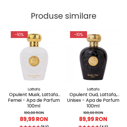
Produse similare
-10%
-10%
Lattafa
Lattafa
Opulent Musk, Lattafa,
Opulent Oud, Lattafa,
Femei - Apa de Parfum
Unisex - Apa de Parfum
100ml
100ml
100,00 RON
100,00 RON
89,99 RON
89,99 RON
(52)
(42)