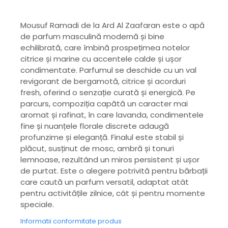
Mousuf Ramadi de la Ard Al Zaafaran este o apă
de parfum masculină modernă și bine
echilibrată, care îmbină prospețimea notelor
citrice și marine cu accentele calde și ușor
condimentate. Parfumul se deschide cu un val
revigorant de bergamotă, citrice și acorduri
fresh, oferind o senzație curată și energică. Pe
parcurs, compoziția capătă un caracter mai
aromat și rafinat, în care lavanda, condimentele
fine și nuanțele florale discrete adaugă
profunzime și eleganță. Finalul este stabil și
plăcut, susținut de mosc, ambră și tonuri
lemnoase, rezultând un miros persistent și ușor
de purtat. Este o alegere potrivită pentru bărbații
care caută un parfum versatil, adaptat atât
pentru activitățile zilnice, cât și pentru momente
speciale.
Informatii conformitate produs