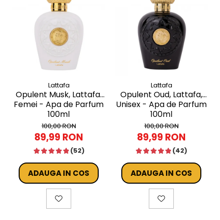
Lattafa
Lattafa
Opulent Musk, Lattafa,
Opulent Oud, Lattafa,
Femei - Apa de Parfum
Unisex - Apa de Parfum
100ml
100ml
100,00 RON
100,00 RON
89,99 RON
89,99 RON
(52)
(42)
ADAUGA IN COS
ADAUGA IN COS