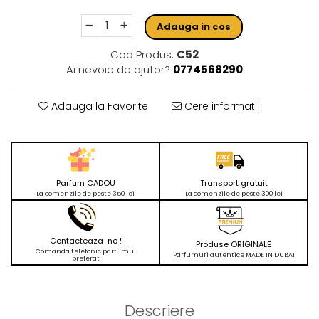
Adauga in cos
Cod Produs:
C52
Ai nevoie de ajutor?
0774568290
Adauga la Favorite
Cere informatii
Parfum CADOU
Transport gratuit
La comenzile de peste 350 lei
La comenzile de peste 300 lei
Contacteaza-ne !
Produse ORIGINALE
Comanda telefonic parfumul
Parfumuri autentice MADE IN DUBAI
preferat
Descriere