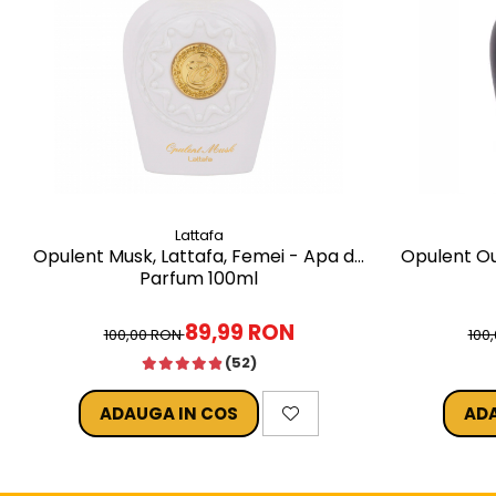
Lattafa
Opulent Musk, Lattafa, Femei - Apa de
Opulent Ou
Parfum 100ml
89,99 RON
100,00 RON
100
(52)
ADAUGA IN COS
ADA