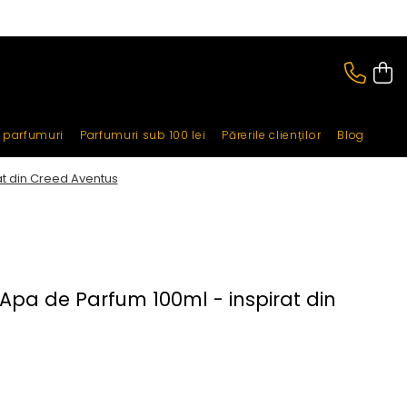
i parfumuri
Parfumuri sub 100 lei
Părerile clienților
Blog
at din Creed Aventus
 Apa de Parfum 100ml - inspirat din