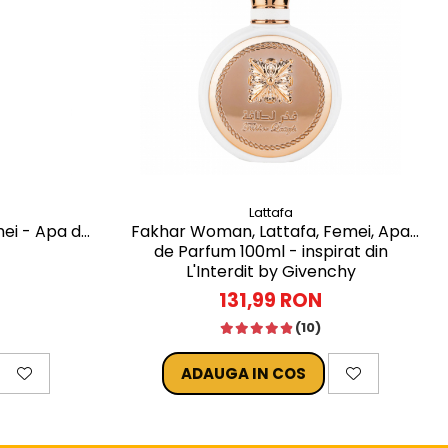
Lattafa
ei - Apa de
Fakhar Woman, Lattafa, Femei, Apa
de Parfum 100ml - inspirat din
L'Interdit by Givenchy
131,99 RON
(10)
ADAUGA IN COS