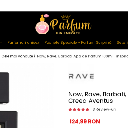
Parfumuri unisex
Pachete Speciale - Parfum Surpriză
Setur
Now, Rave, Barbati, Apa de Parfum 100ml - inspir
/
Cele mai vândute /
Now, Rave, Barbati,
Creed Aventus
3 Review-uri
124,99 RON