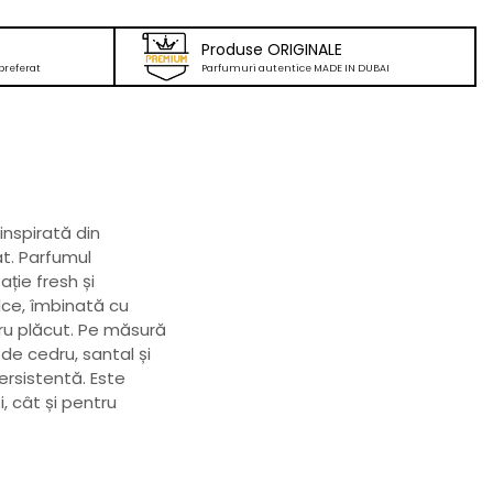
Produse ORIGINALE
preferat
Parfumuri autentice MADE IN DUBAI
inspirată din
at. Parfumul
ție fresh și
lce, îmbinată cu
bru plăcut. Pe măsură
de cedru, santal și
ersistentă. Este
, cât și pentru