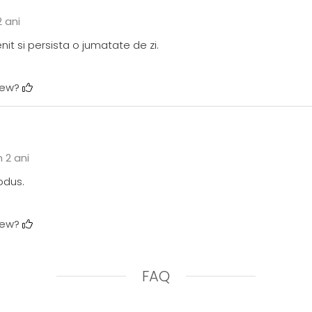
 ani
t si persista o jumatate de zi.
view?
 2 ani
odus.
view?
FAQ