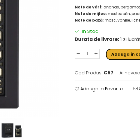
Note de vârf:
ananas, bergamotă
Note de mijloc:
mesteacăn, paciu
Note de bază:
mosc, vanilie, lich
In Stoc
Durata de livrare:
1 zi lucr
Adauga in c
Cod Produs:
C57
Ai nevoie
Adauga la Favorite
C