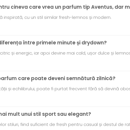
pentru cineva care vrea un parfum tip Aventus, dar m
ă inspirată, cu un stil similar fresh-lemnos și modern.
diferența între primele minute și drydown?
itric și energic, iar apoi devine mai cald, ușor dulce și lemnos
 parfum care poate deveni semnătură zilnică?
tății și echilibrului, poate fi purtat frecvent fără să devină obos
mai mult unui stil sport sau elegant?
stiluri, fiind suficient de fresh pentru casual și destul de ra