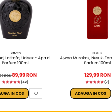
Lattafa
Nusuk
d, Lattafa, Unisex - Apa de
Ajwaa Murakaz, Nusuk, Fem
Parfum 100ml
Parfum 100ml
89,99 RON
129,99 RON
,00 RON
(42)
(7)
UGA IN COS
ADAUGA IN COS