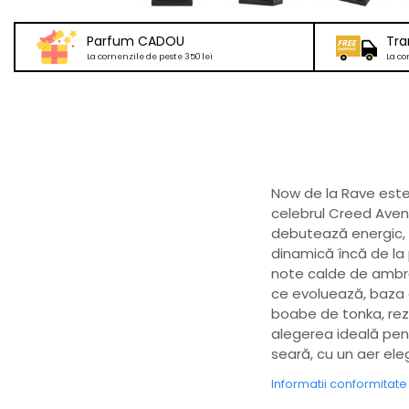
Parfum CADOU
Tra
La comenzile de peste 350 lei
La co
Now de la Rave este 
celebrul Creed Avent
debutează energic, 
dinamică încă de la
note calde de ambră 
ce evoluează, baza d
boabe de tonka, rezu
alegerea ideală pentr
seară, cu un aer el
Informatii conformitat