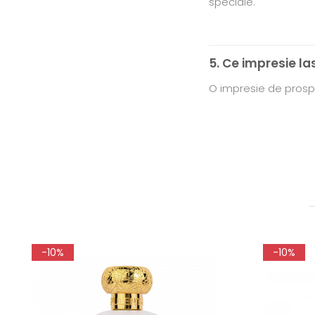
speciale.
5. Ce impresie la
O impresie de prospe
-10%
-10%