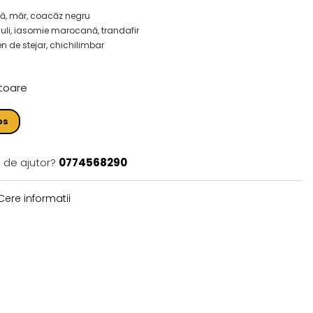
, măr, coacăz negru
li, iasomie marocană, trandafir
en de stejar, chichilimbar
ătoare
os
 de ajutor?
0774568290
ere informatii