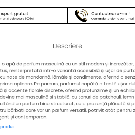
nsport gratuit
Contacteaza-ne !
menzile de peste 300 lei
Comanda telefonic parfumul 
Descriere
o apă de parfum masculină cu un stil modern și încrezător, 
us, reinterpretată într-o variantă accesibilă și ușor de purt
cu note de mandarină, lămâie și condimente, oferind o senza
 prima aplicare
.
Pe parcurs, parfumul capătă o tentă ușor du
și accente florale discrete, oferind profunzime și un echili
evine mai masculină și stabilă, cu tonuri de patchouli, lemn 
ltând un parfum bine structurat, cu o prezență plăcută și p
u bărbații care vor un parfum versatil, potrivit atât pentru zi
egant și contemporan.
e produs