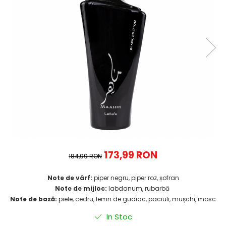
173,99 RON
184,99 RON
Note de vârf:
piper negru, piper roz, șofran
Note de mijloc:
labdanum, rubarbă
Note de bază:
piele, cedru, lemn de guaiac, paciuli, mușchi, mosc
In Stoc