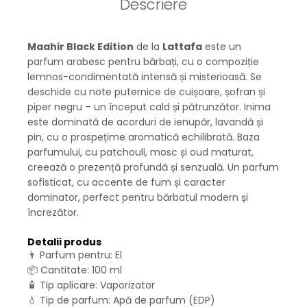
Descriere
Maahir Black Edition
de la
Lattafa
este un
parfum arabesc pentru bărbați, cu o compoziție
lemnos-condimentată intensă și misterioasă. Se
deschide cu note puternice de cuișoare, șofran și
piper negru – un început cald și pătrunzător. Inima
este dominată de acorduri de ienupăr, lavandă și
pin, cu o prospețime aromatică echilibrată. Baza
parfumului, cu patchouli, mosc și oud maturat,
creează o prezență profundă și senzuală. Un parfum
sofisticat, cu accente de fum și caracter
dominator, perfect pentru bărbatul modern și
încrezător.
Detalii produs
👨 Parfum pentru: El
📦 Cantitate: 100 ml
🧴 Tip aplicare: Vaporizator
💧 Tip de parfum: Apă de parfum (EDP)