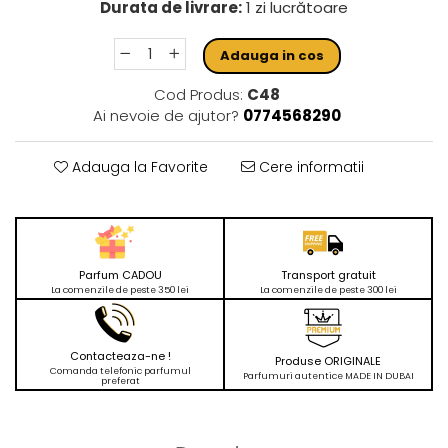
Durata de livrare:
1 zi lucrătoare
Adauga in cos
Cod Produs:
C48
Ai nevoie de ajutor?
0774568290
Adauga la Favorite
Cere informatii
Parfum CADOU
Transport gratuit
La comenzile de peste 350 lei
La comenzile de peste 300 lei
Contacteaza-ne !
Produse ORIGINALE
Comanda telefonic parfumul
Parfumuri autentice MADE IN DUBAI
preferat