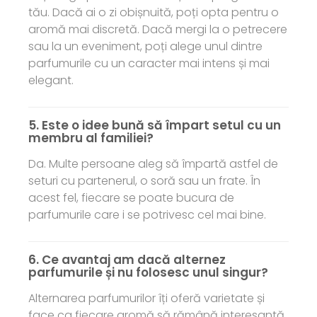
tău. Dacă ai o zi obișnuită, poți opta pentru o
aromă mai discretă. Dacă mergi la o petrecere
sau la un eveniment, poți alege unul dintre
parfumurile cu un caracter mai intens și mai
elegant.
5. Este o idee bună să împart setul cu un
membru al familiei?
Da. Multe persoane aleg să împartă astfel de
seturi cu partenerul, o soră sau un frate. În
acest fel, fiecare se poate bucura de
parfumurile care i se potrivesc cel mai bine.
6. Ce avantaj am dacă alternez
parfumurile și nu folosesc unul singur?
Alternarea parfumurilor îți oferă varietate și
face ca fiecare aromă să rămână interesantă