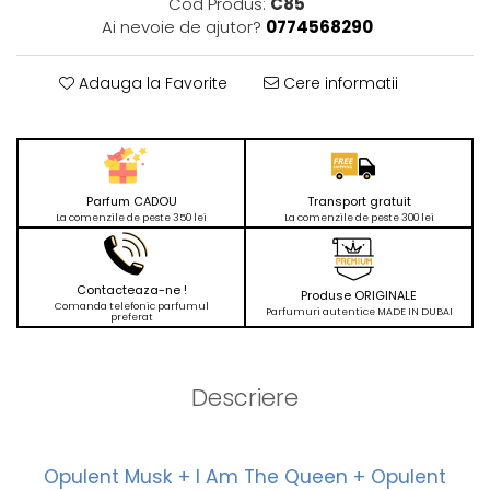
Cod Produs:
C85
Ai nevoie de ajutor?
0774568290
Adauga la Favorite
Cere informatii
Parfum CADOU
Transport gratuit
La comenzile de peste 350 lei
La comenzile de peste 300 lei
Contacteaza-ne !
Produse ORIGINALE
Comanda telefonic parfumul
Parfumuri autentice MADE IN DUBAI
preferat
Descriere
Opulent Musk + I Am The Queen + Opulent