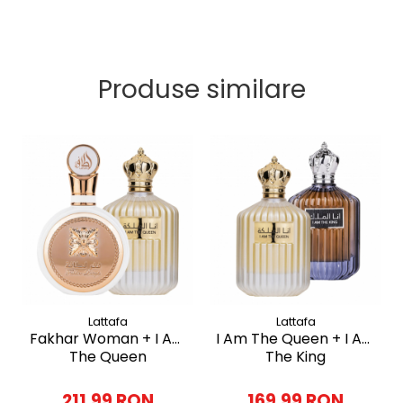
Produse similare
Lattafa
Lattafa
Fakhar Woman + I Am
I Am The Queen + I Am
The Queen
The King
211,99 RON
169,99 RON