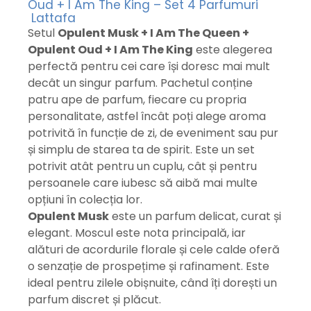
Oud + I Am The King – Set 4 Parfumuri
Lattafa
Setul
Opulent Musk + I Am The Queen +
Opulent Oud + I Am The King
este alegerea
perfectă pentru cei care își doresc mai mult
decât un singur parfum. Pachetul conține
patru ape de parfum, fiecare cu propria
personalitate, astfel încât poți alege aroma
potrivită în funcție de zi, de eveniment sau pur
și simplu de starea ta de spirit. Este un set
potrivit atât pentru un cuplu, cât și pentru
persoanele care iubesc să aibă mai multe
opțiuni în colecția lor.
Opulent Musk
este un parfum delicat, curat și
elegant. Moscul este nota principală, iar
alături de acordurile florale și cele calde oferă
o senzație de prospețime și rafinament. Este
ideal pentru zilele obișnuite, când îți dorești un
parfum discret și plăcut.