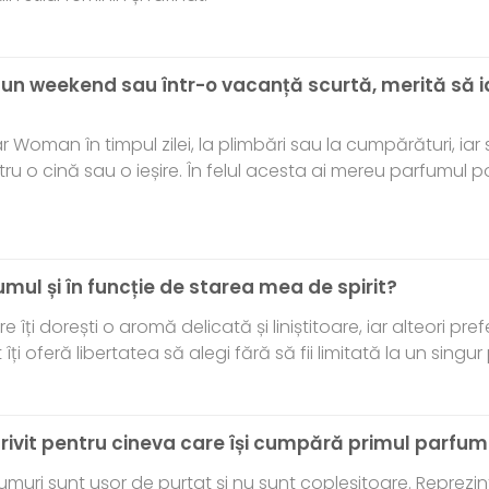
r-un weekend sau într-o vacanță scurtă, merită să
ar Woman în timpul zilei, la plimbări sau la cumpărături, iar
 o cină sau o ieșire. În felul acesta ai mereu parfumul po
umul și în funcție de starea mea de spirit?
are îți dorești o aromă delicată și liniștitoare, iar alteori pre
îți oferă libertatea să alegi fără să fii limitată la un singu
trivit pentru cineva care își cumpără primul parfu
muri sunt ușor de purtat și nu sunt copleșitoare. Reprezi