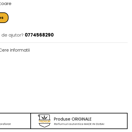
ătoare
os
 de ajutor?
0774568290
ere informatii
Produse ORIGINALE
preferat
Parfumuri autentice MADE IN DUBAI