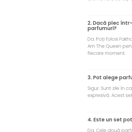
2. Dacă plec înt
parfumuri?
Da. Poți folosi Fakh
Am The Queen pentru
fiecare moment.
3. Pot alege parf
Sigur. Sunt zile în c
expresivă. Acest set 
4. Este un set po
Da. Cele două parfu