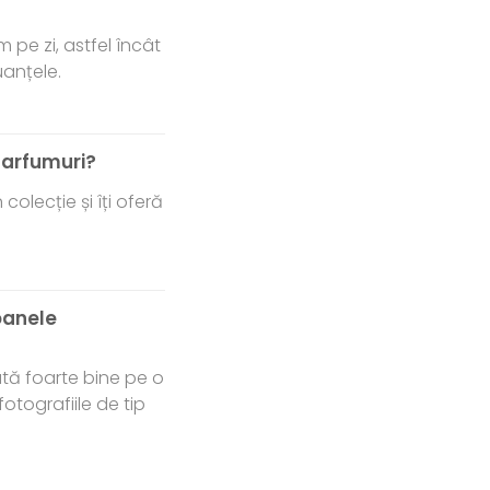
 pe zi, astfel încât
uanțele.
parfumuri?
colecție și îți oferă
coanele
tă foarte bine pe o
tografiile de tip