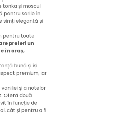
de tonka și moscul
ă pentru serile în
 simți elegantă și
um pentru toate
re preferi un
e în oraș,
nță bună și își
aspect premium, iar
aniliei și a notelor
t. Oferă două
vit în funcție de
, cât și pentru a fi