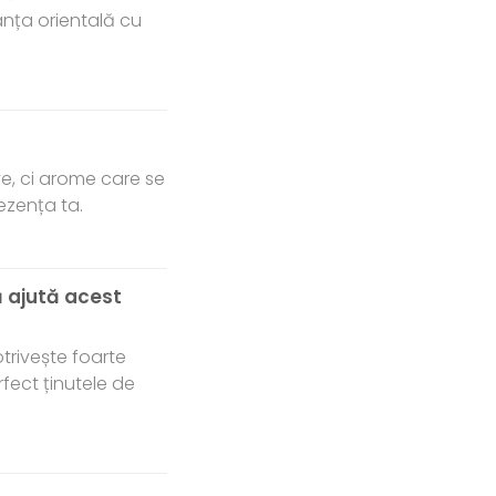
nța orientală cu
ve, ci arome care se
ezența ta.
ă ajută acest
trivește foarte
fect ținutele de