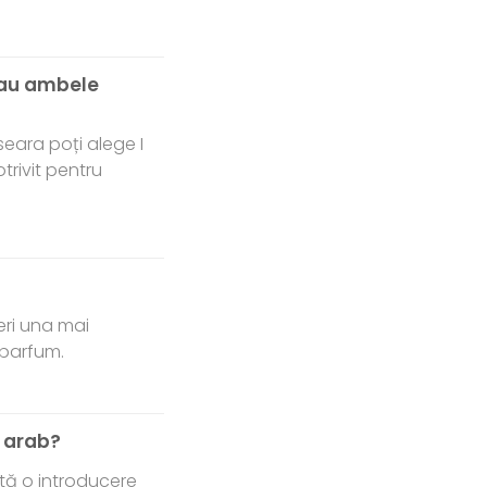
 iau ambele
 seara poți alege I
trivit pentru
feri una mai
r parfum.
m arab?
ntă o introducere