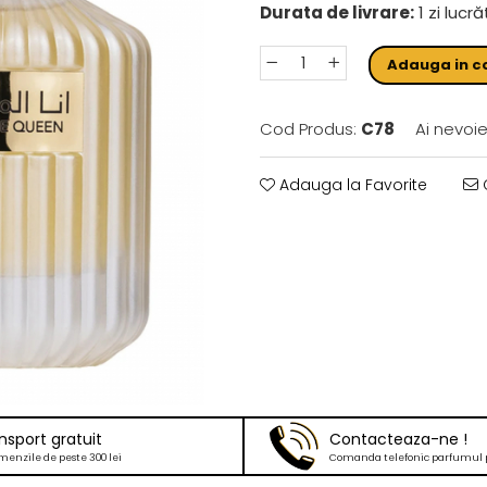
Durata de livrare:
1 zi lucr
Adauga in c
Cod Produs:
C78
Ai nevoie
Adauga la Favorite
C
nsport gratuit
Contacteaza-ne !
menzile de peste 300 lei
Comanda telefonic parfumul 