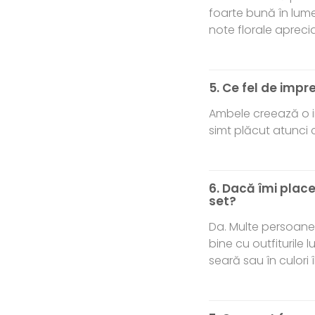
foarte bună în lum
note florale apreci
5. Ce fel de impr
Ambele creează o im
simt plăcut atunci 
6. Dacă îmi place
set?
Da. Multe persoane 
bine cu outfiturile
seară sau în culori 