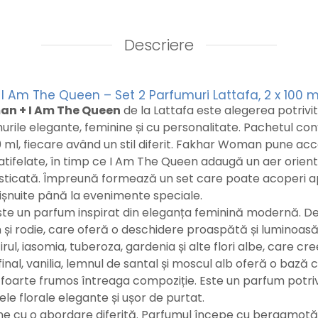
Descriere
 Am The Queen – Set 2 Parfumuri Lattafa, 2 x 100 m
n + I Am The Queen
de la Lattafa este alegerea potrivi
rile elegante, feminine și cu personalitate. Pachetul co
ml, fiecare având un stil diferit. Fakhar Woman pune acce
catifelate, în timp ce I Am The Queen adaugă un aer orient
isticată. Împreună formează un set care poate acoperi 
obișnuite până la evenimente speciale.
te un parfum inspirat din eleganța feminină modernă. D
și rodie, care oferă o deschidere proaspătă și luminoasă
irul, iasomia, tuberoza, gardenia și alte flori albe, care c
 final, vanilia, lemnul de santal și moscul alb oferă o bază c
oarte frumos întreaga compoziție. Este un parfum potriv
e florale elegante și ușor de purtat.
ne cu o abordare diferită. Parfumul începe cu bergamotă