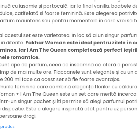
inuă cu iasomie și portocală, iar la final vanilia, boabele 
ulce, catifelată și foarte feminină. Este alegerea potrivit
 parfum mai intens sau pentru momentele în care vrei să te
 al acestui set este varietatea. În loc să ai un singur parf
uri diferite.
Fakhar Woman este ideal pentru zilele în ca
uminos, iar I Am The Queen completează perfect ieșiril
inele romantice.
unt ape de parfum, ceea ce înseamnă că oferă o persiste
mp de mai multe ore. Flacoanele sunt elegante și au un 
e 200 ml face ca acest set să fie foarte avantajos.
murile feminine care combină eleganța florilor cu căldura v
Woman + I Am The Queen este un set care merită încerca
într-un singur pachet și îți permite să alegi parfumul potri
dispoziție. Este o alegere inspirată atât pentru uz personal
persoane dragi.
e produs