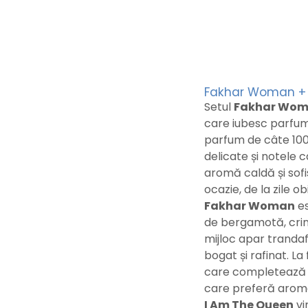
Fakhar Woman + I
Setul
Fakhar Woma
care iubesc parfumu
parfum de câte 100 
delicate și notele 
aromă caldă și sof
ocazie, de la zile 
Fakhar Woman
es
de bergamotă, crin 
mijloc apar trandaf
bogat și rafinat. La
care completează f
care preferă aromel
I Am The Queen
vi