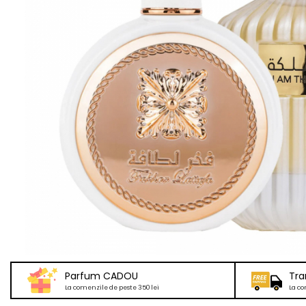
Parfum CADOU
Tra
La comenzile de peste 350 lei
La co