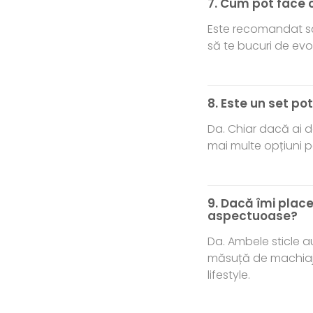
7. Cum pot face 
Este recomandat să n
să te bucuri de evo
8. Este un set p
Da. Chiar dacă ai de
mai multe opțiuni p
9. Dacă îmi place
aspectuoase?
Da. Ambele sticle 
măsuță de machiaj s
lifestyle.