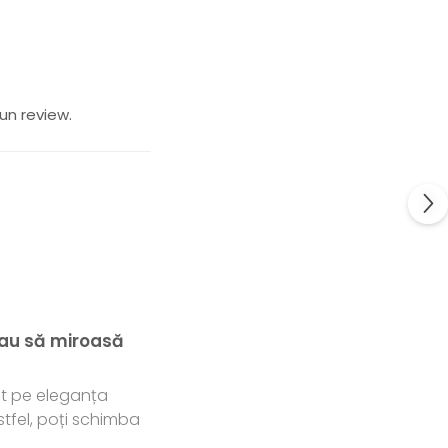
un review.
reau să miroasă
nt pe eleganța
stfel, poți schimba