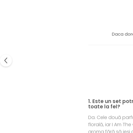
Daca dore
1. Este un set po
toate la fel?
Da. Cele două parf
florală, iar I Am T
aroma fără să ieși di