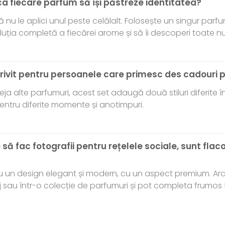
ca fiecare parfum să își păstreze identitatea?
u le aplici unul peste celălalt. Folosește un singur parfum
luția completă a fiecărei arome și să îi descoperi toate n
otrivit pentru persoanele care primesc des cadouri 
ja alte parfumuri, acest set adaugă două stiluri diferite în 
entru diferite momente și anotimpuri.
 să fac fotografii pentru rețelele sociale, sunt fla
au un design elegant și modern, cu un aspect premium. Ara
au într-o colecție de parfumuri și pot completa frumos fo