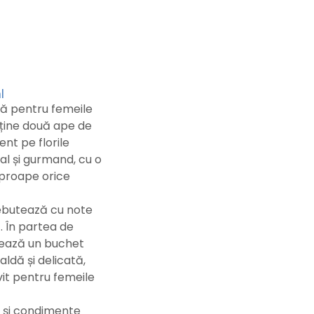
l
tă pentru femeile
nține două ape de
nt pe florile
al și gurmand, cu o
aproape orice
ebutează cu note
. În partea de
reează un buchet
aldă și delicată,
it pentru femeile
 și condimente