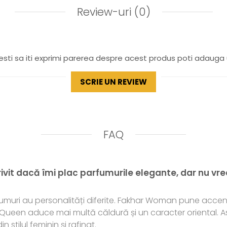
Review-uri
(0)
sti sa iti exprimi parerea despre acest produs poti adauga 
SCRIE UN REVIEW
FAQ
trivit dacă îmi plac parfumurile elegante, dar nu v
umuri au personalități diferite. Fakhar Woman pune acce
he Queen aduce mai multă căldură și un caracter oriental. A
n stilul feminin și rafinat.