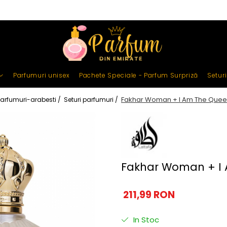
Parfumuri unisex
Pachete Speciale - Parfum Surpriză
Setur
Fakhar Woman + I Am The Que
arfumuri-arabesti /
Seturi parfumuri /
Fakhar Woman + I
211,99 RON
In Stoc