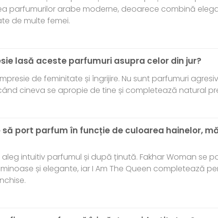
ea parfumurilor arabe moderne, deoarece combină elega
ate de multe femei.
esie lasă aceste parfumuri asupra celor din jur?
presie de feminitate și îngrijire. Nu sunt parfumuri agresi
când cineva se apropie de tine și completează natural pr
 să port parfum în funcție de culoarea hainelor, m
aleg intuitiv parfumul și după ținută. Fakhar Woman se po
 luminoase și elegante, iar I Am The Queen completează per
închise.