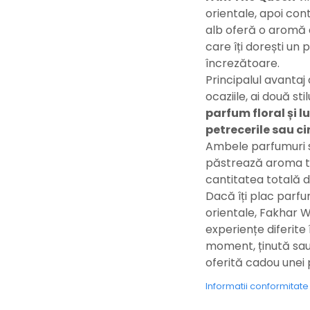
orientale, apoi cont
alb oferă o aromă d
care îți dorești un
încrezătoare.
Principalul avantaj
ocaziile, ai două stil
parfum floral și l
petrecerile sau c
Ambele parfumuri s
păstrează aroma ti
cantitatea totală d
Dacă îți plac parfu
orientale, Fakhar 
experiențe diferite 
moment, ținută sau 
oferită cadou unei 
Informatii conformitat