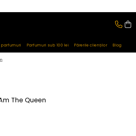
i parfumuri
Parfumuri sub 100 lei
Părerile clienților
Blog
en
 Am The Queen