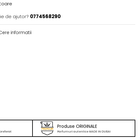
atoare
ie de ajutor?
0774568290
ere informatii
Produse ORIGINALE
preferat
Parfumuri autentice MADE IN DUBAI