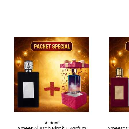
Asdaaf
Ameer Al Arab Black + Parfum
Ameerat 