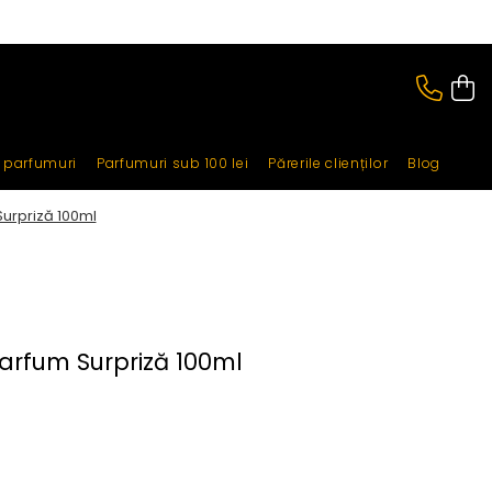
i parfumuri
Parfumuri sub 100 lei
Părerile clienților
Blog
urpriză 100ml
arfum Surpriză 100ml