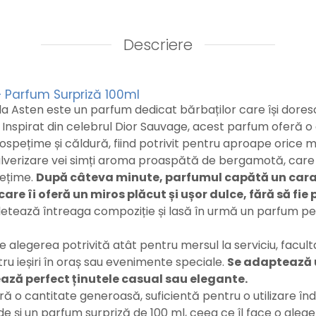
Descriere
 Parfum Surpriză 100ml
a Asten este un parfum dedicat bărbaților care își dores
. Inspirat din celebrul Dior Sauvage, acest parfum oferă 
rospețime și căldură, fiind potrivit pentru aproape orice m
ulverizare vei simți aroma proaspătă de bergamotă, care 
pețime.
După câteva minute, parfumul capătă un cara
care îi oferă un miros plăcut și ușor dulce, fără să fie
letează întreaga compoziție și lasă în urmă un parfum pe
 alegerea potrivită atât pentru mersul la serviciu, faculta
ntru ieșiri în oraș sau evenimente speciale.
Se adaptează u
ează perfect ținutele casual sau elegante.
ră o cantitate generoasă, suficientă pentru o utilizare înd
e și un parfum surpriză de 100 ml, ceea ce îl face o alege