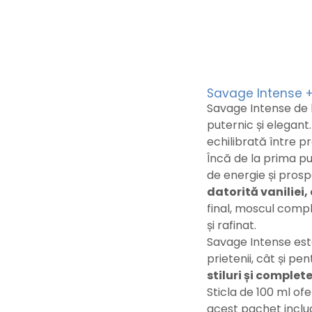
Savage Intense +
Savage Intense de l
puternic și elegant
echilibrată între p
Încă de la prima p
de energie și pros
datorită vaniliei, 
final, moscul comp
și rafinat.
Savage Intense este
prietenii, cât și pe
stiluri și complet
Sticla de 100 ml ofe
acest pachet includ