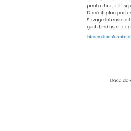
pentru tine, cât și 
Dacă îți plac parfu
Savage Intense este
gust, fiind ușor de 
Informatii conformitat
Daca dore