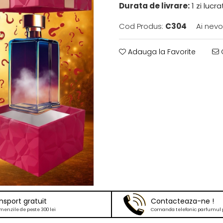
Durata de livrare:
1 zi lucr
Cod Produs:
C304
Ai nevo
Adauga la Favorite
C
nsport gratuit
Contacteaza-ne !
menzile de peste 300 lei
Comanda telefonic parfumul 