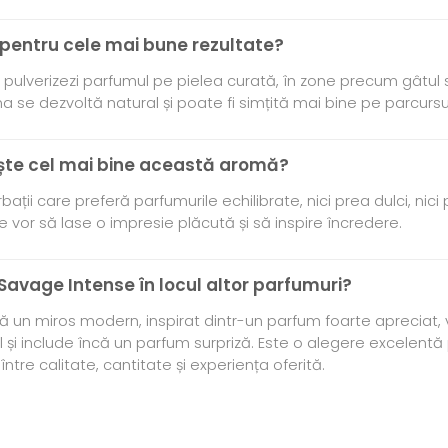
 pentru cele mai bune rezultate?
ulverizezi parfumul pe pielea curată, în zone precum gâtul s
ma se dezvoltă natural și poate fi simțită mai bine pe parcursul 
vește cel mai bine această aromă?
bații care preferă parfumurile echilibrate, nici prea dulci, nici
 vor să lase o impresie plăcută și să inspire încredere.
 Savage Intense în locul altor parfumuri?
 un miros modern, inspirat dintr-un parfum foarte apreciat, v
și include încă un parfum surpriză. Este o alegere excelentă
ntre calitate, cantitate și experiența oferită.