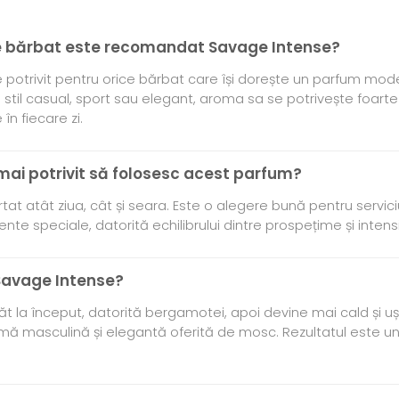
 de bărbat este recomandat Savage Intense?
potrivit pentru orice bărbat care își dorește un parfum mode
 stil casual, sport sau elegant, aroma sa se potrivește foarte 
în fiecare zi.
 mai potrivit să folosesc acest parfum?
tat atât ziua, cât și seara. Este o alegere bună pentru serviciu, 
te speciale, datorită echilibrului dintre prospețime și intens
Savage Intense?
t la început, datorită bergamotei, apoi devine mai cald și ușor
aromă masculină și elegantă oferită de mosc. Rezultatul este u