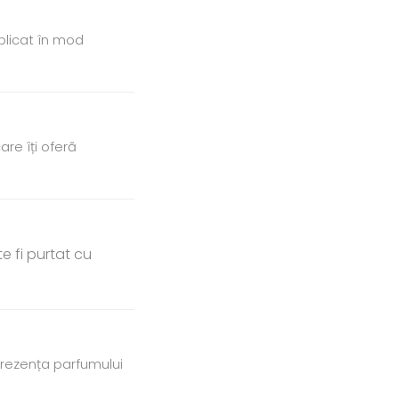
plicat în mod
re îți oferă
e fi purtat cu
 Prezența parfumului