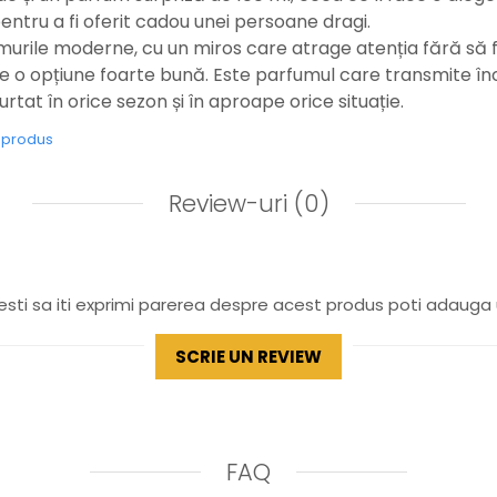
pentru a fi oferit cadou unei persoane dragi.
murile moderne, cu un miros care atrage atenția fără să f
 o opțiune foarte bună. Este parfumul care transmite încr
purtat în orice sezon și în aproape orice situație.
e produs
Review-uri
(0)
sti sa iti exprimi parerea despre acest produs poti adauga 
SCRIE UN REVIEW
FAQ