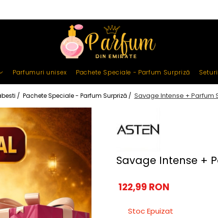
Parfumuri unisex
Pachete Speciale - Parfum Surpriză
Setur
Savage Intense + Parfum S
besti /
Pachete Speciale - Parfum Surpriză /
Savage Intense + P
122,99 RON
Stoc Epuizat