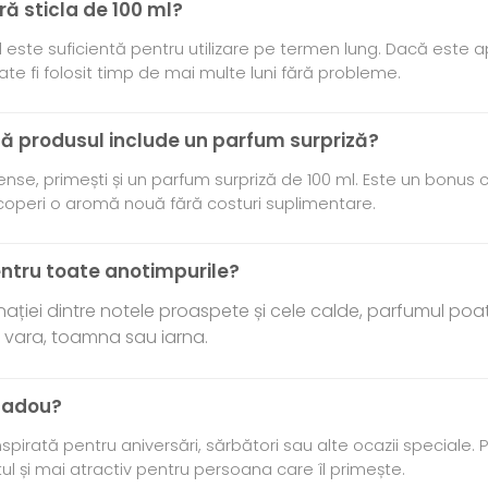
ră sticla de 100 ml?
 este suficientă pentru utilizare pe termen lung. Dacă este a
te fi folosit timp de mai multe luni fără probleme.
ă produsul include un parfum surpriză?
nse, primești și un parfum surpriză de 100 ml. Este un bonus ca
coperi o aromă nouă fără costuri suplimentare.
pentru toate anotimpurile?
ației dintre notele proaspete și cele calde, parfumul poat
, vara, toamna sau iarna.
 cadou?
spirată pentru aniversări, sărbători sau alte ocazii speciale.
ul și mai atractiv pentru persoana care îl primește.