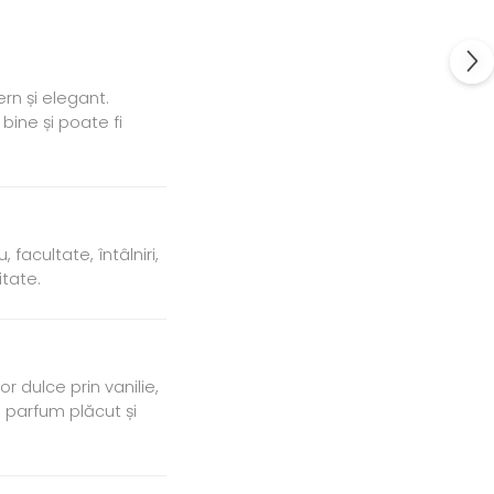
rn și elegant.
bine și poate fi
facultate, întâlniri,
itate.
 dulce prin vanilie,
n parfum plăcut și