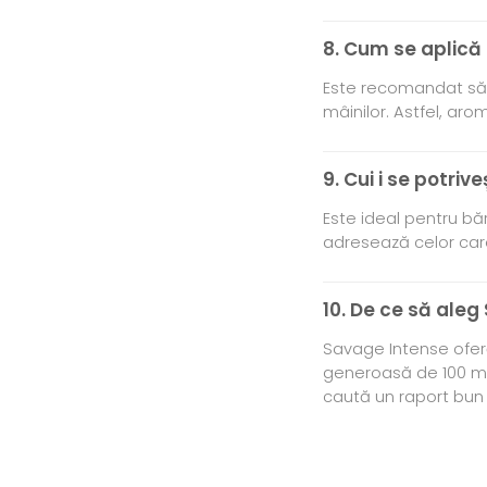
8. Cum se aplică
Este recomandat să p
mâinilor. Astfel, aro
9. Cui i se potri
Este ideal pentru băr
adresează celor care
10. De ce să aleg
Savage Intense oferă
generoasă de 100 ml 
caută un raport bun î