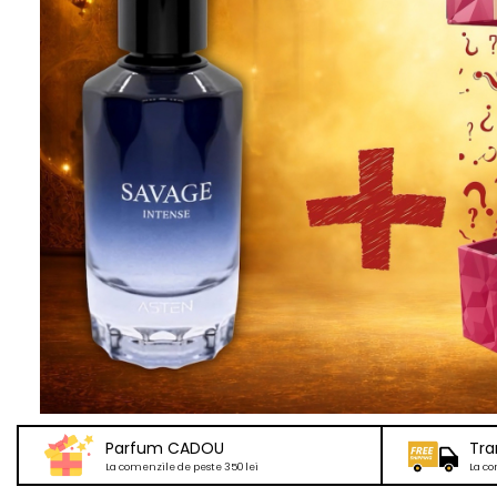
Parfum CADOU
Tra
La comenzile de peste 350 lei
La co