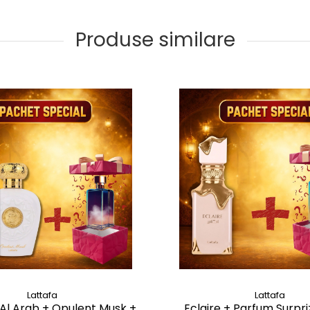
Produse similare
Lattafa
Lattafa
Al Arab + Opulent Musk +
Eclaire + Parfum Surpr