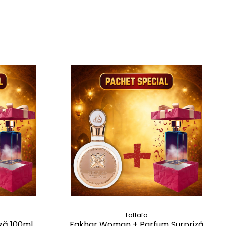
Lattafa
iză 100ml
Fakhar Woman + Parfum Surpriză