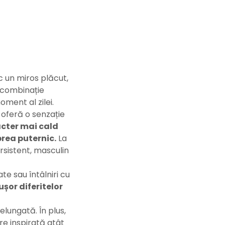
c un miros plăcut,
o combinație
oment al zilei.
oferă o senzație
cter mai cald
 prea puternic.
La
rsistent, masculin
te sau întâlniri cu
șor diferitelor
elungată. În plus,
re inspirată atât