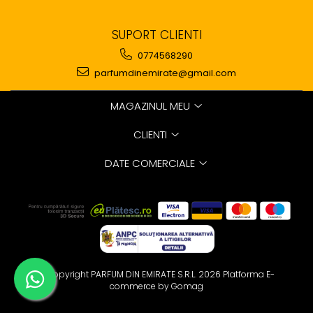
SUPORT CLIENTI
0774568290
parfumdinemirate@gmail.com
MAGAZINUL MEU
CLIENTI
DATE COMERCIALE
©Copyright PARFUM DIN EMIRATE S.R.L. 2026
Platforma E-
commerce by Gomag