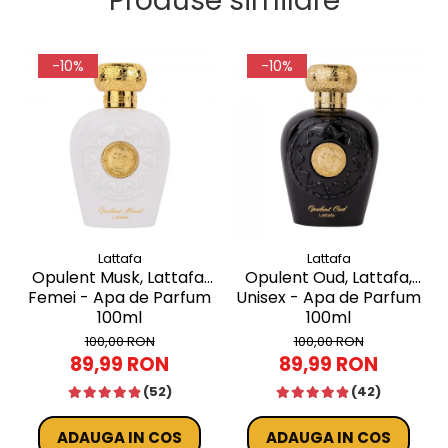
Produse similare
-10%
-10%
Lattafa
Lattafa
Opulent Musk, Lattafa,
Opulent Oud, Lattafa,
Femei - Apa de Parfum
Unisex - Apa de Parfum
100ml
100ml
100,00 RON
100,00 RON
89,99 RON
89,99 RON
(52)
(42)
ADAUGA IN COS
ADAUGA IN COS