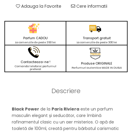
Adauga la Favorite
Cere informatii
Parfum CADOU
Transport gratuit
La comenzile de peste 350 lei
La comenzile de peste 300 lei
Contacteaza-ne !
Produse ORIGINALE
Comanda telefonic parfumul
Parfumuri autentice MADE IN DUBAI
preferat
Descriere
Black Power
de la
Paris Riviera
este un parfum
masculin elegant și seducător, care îmbină
rafinamentul clasic cu un aer misterios. O apă de
toaletă de 100ml, creată pentru bărbatul carismatic