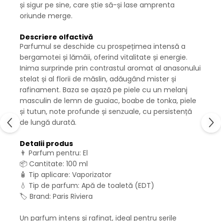
și sigur pe sine, care știe să-și lase amprenta
oriunde merge.
Descriere olfactivă
Parfumul se deschide cu prospețimea intensă a
bergamotei și lămâii, oferind vitalitate și energie.
Inima surprinde prin contrastul aromat al anasonului
stelat și al florii de măslin, adăugând mister și
rafinament. Baza se așază pe piele cu un melanj
masculin de lemn de guaiac, boabe de tonka, piele
și tutun, note profunde și senzuale, cu persistență
de lungă durată.
Detalii produs
👨 Parfum pentru: El
📦 Cantitate: 100 ml
🧴 Tip aplicare: Vaporizator
💧 Tip de parfum: Apă de toaletă (EDT)
🏷️ Brand: Paris Riviera
Un parfum intens și rafinat, ideal pentru serile