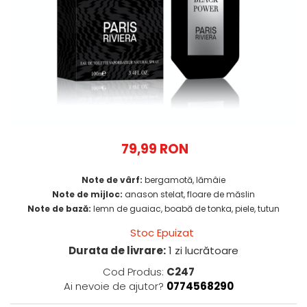
79,99 RON
Note de vârf:
bergamotă, lămâie
Note de mijloc:
anason stelat, floare de măslin
Note de bază:
lemn de guaiac, boabă de tonka, piele, tutun
Stoc Epuizat
Durata de livrare:
1 zi lucrătoare
Cod Produs:
C247
Ai nevoie de ajutor?
0774568290