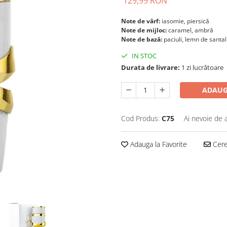
129,99 RON
Note de vârf:
iasomie, piersică
Note de mijloc:
caramel, ambră
Note de bază:
paciuli, lemn de santal
IN STOC
Durata de livrare:
1 zi lucrătoare
ADAUG
Cod Produs:
C75
Ai nevoie de 
Adauga la Favorite
Cere 