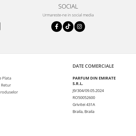
SOCIAL
Urmareste-ne in social media
DATE COMERCIALE
 Plata
PARFUM DIN EMIRATE
S.R.L.
e Retur
J9/304/09.05.2024
Produselor
RO50052600
Grivitei 431A
Braila, Braila