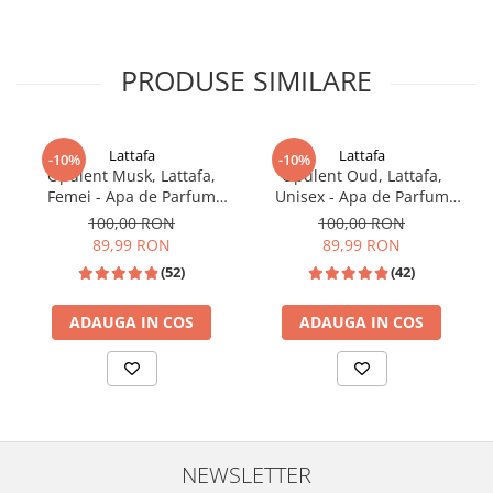
PRODUSE SIMILARE
Lattafa
Lattafa
-10%
-10%
Opulent Musk, Lattafa,
Opulent Oud, Lattafa,
Femei - Apa de Parfum
Unisex - Apa de Parfum
100ml
100ml
100,00 RON
100,00 RON
89,99 RON
89,99 RON
(52)
(42)
ADAUGA IN COS
ADAUGA IN COS
NEWSLETTER