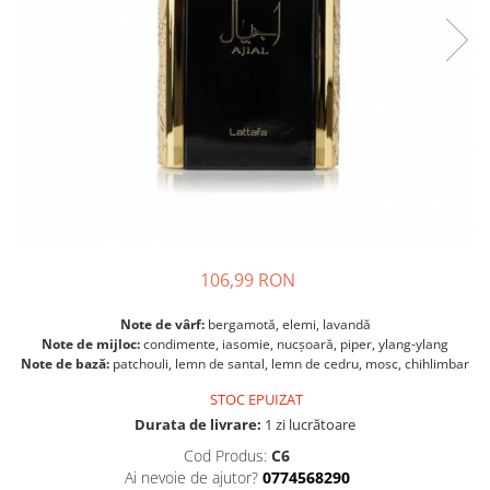
106,99 RON
Note de vârf:
bergamotă, elemi, lavandă
Note de mijloc:
condimente, iasomie, nucșoară, piper, ylang-ylang
Note de bază:
patchouli, lemn de santal, lemn de cedru, mosc, chihlimbar
STOC EPUIZAT
Durata de livrare:
1 zi lucrătoare
Cod Produs:
C6
Ai nevoie de ajutor?
0774568290