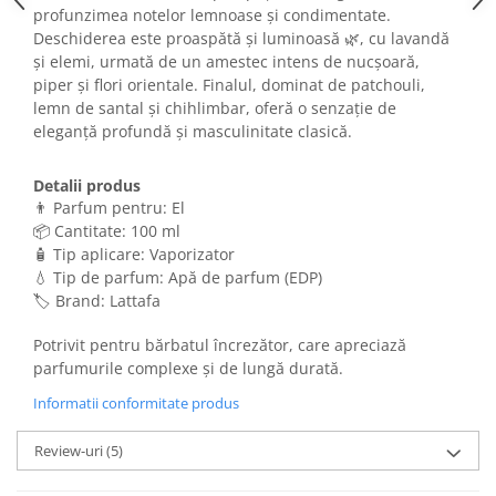
profunzimea notelor lemnoase și condimentate.
Deschiderea este proaspătă și luminoasă 🌿, cu lavandă
și elemi, urmată de un amestec intens de nucșoară,
piper și flori orientale. Finalul, dominat de patchouli,
lemn de santal și chihlimbar, oferă o senzație de
eleganță profundă și masculinitate clasică.
Detalii produs
👨 Parfum pentru: El
📦 Cantitate: 100 ml
🧴 Tip aplicare: Vaporizator
💧 Tip de parfum: Apă de parfum (EDP)
🏷️ Brand: Lattafa
Potrivit pentru bărbatul încrezător, care apreciază
parfumurile complexe și de lungă durată.
Informatii conformitate produs
Review-uri
(5)