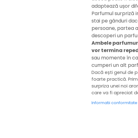
adaptează ușor dif
Parfumul surpriză i
stai pe gânduri dac
persoane, partea a
descoperi un parfum
Ambele parfumuri a
vor termina reped
sau momente în care
cumperi un alt par
Dacă ești genul de p
foarte practică. Prim
surpriza unei noi ar
care va fi apreciat 
Informatii conformitat