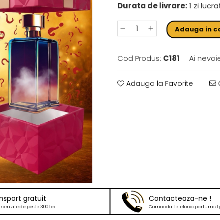
Durata de livrare:
1 zi lucr
Adauga in c
Cod Produs:
C181
Ai nevoi
Adauga la Favorite
C
nsport gratuit
Contacteaza-ne !
menzile de peste 300 lei
Comanda telefonic parfumul 