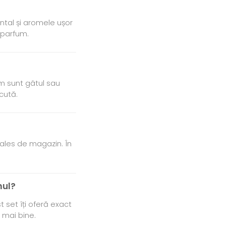
ental și aromele ușor
 parfum.
um sunt gâtul sau
cută.
 ales de magazin. În
mul?
 set îți oferă exact
e mai bine.