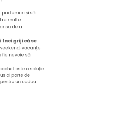
.
ă parfumuri și să
ntru multe
șansa de a
faci griji că se
ru weekend, vacanțe
 fie nevoie să
pachet este o soluție
lus ai parte de
u pentru un cadou