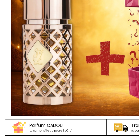
Parfum CADOU
Tra
La comenzile de peste 350 lei
La co