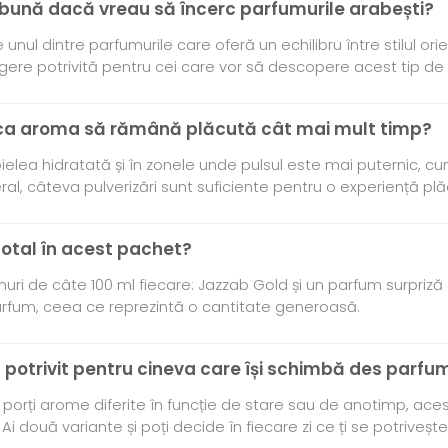
e bună dacă vreau să încerc parfumurile arabești?
unul dintre parfumurile care oferă un echilibru între stilul ori
egere potrivită pentru cei care vor să descopere acest tip de
 ca aroma să rămână plăcută cât mai mult timp?
ielea hidratată și în zonele unde pulsul este mai puternic, c
eral, câteva pulverizări sunt suficiente pentru o experiență plă
total în acest pachet?
uri de câte 100 ml fiecare: Jazzab Gold și un parfum surpriză
arfum, ceea ce reprezintă o cantitate generoasă.
 potrivit pentru cineva care își schimbă des parfu
 porți arome diferite în funcție de stare sau de anotimp, acest
 Ai două variante și poți decide în fiecare zi ce ți se potriveșt