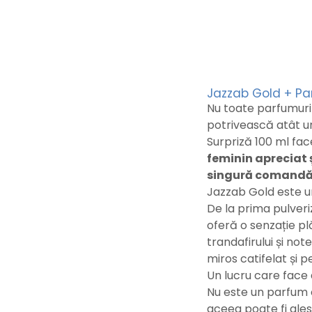
Jazzab Gold + Pa
Nu toate parfumuril
potrivească atât un
Surpriză 100 ml fa
feminin apreciat ș
singură comandă
Jazzab Gold este u
De la prima pulveri
oferă o senzație p
trandafirului și note
miros catifelat și p
Un lucru care face 
Nu este un parfum c
aceea poate fi ales 