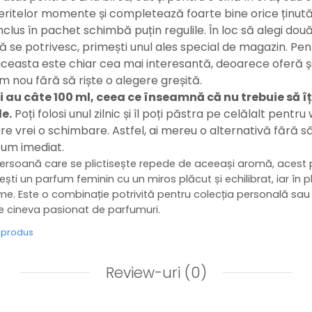
eritelor momente și completează foarte bine orice ținută
nclus în pachet schimbă puțin regulile. În loc să alegi dou
ă se potrivesc, primești unul ales special de magazin. Pe
ceasta este chiar cea mai interesantă, deoarece oferă 
 nou fără să riște o alegere greșită.
u câte 100 ml, ceea ce înseamnă că nu trebuie să îți 
e.
Poți folosi unul zilnic și îl poți păstra pe celălalt pent
 vrei o schimbare. Astfel, ai mereu o alternativă fără să
fum imediat.
ersoană care se plictisește repede de aceeași aromă, acest 
ești un parfum feminin cu un miros plăcut și echilibrat, iar în p
ome. Este o combinație potrivită pentru colecția personală sa
de cineva pasionat de parfumuri.
e produs
Review-uri
(0)