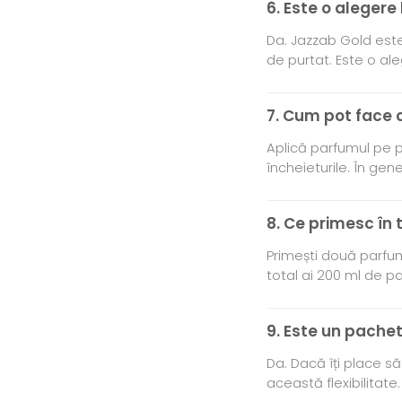
6. Este o aleger
Da. Jazzab Gold este 
de purtat. Este o al
7. Cum pot face
Aplică parfumul pe p
încheieturile. În gen
8. Ce primesc în 
Primești două parfum
total ai 200 ml de p
9. Este un pachet
Da. Dacă îți place să
această flexibilitate.