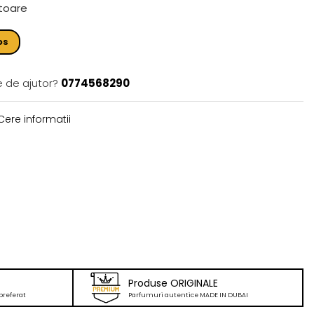
atoare
os
e de ajutor?
0774568290
ere informatii
Produse ORIGINALE
preferat
Parfumuri autentice MADE IN DUBAI