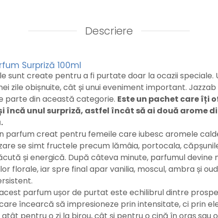
Descriere
rfum Surpriză 100ml
e sunt create pentru a fi purtate doar la ocazii speciale.
ei zile obișnuite, cât și unui eveniment important. Jazza
ce parte din această categorie.
Este un pachet care îți 
i încă unul surpriză, astfel încât să ai două arome di
.
n parfum creat pentru femeile care iubesc aromele calde, 
zare se simt fructele precum lămâia, portocala, căpșunil
lăcută și energică. După câteva minute, parfumul devine m
lor florale, iar spre final apar vanilia, moscul, ambra și oud
ersistent.
acest parfum ușor de purtat este echilibrul dintre prospe
are încearcă să impresioneze prin intensitate, ci prin e
atât pentru o zi la birou, cât și pentru o cină în oraș sau 