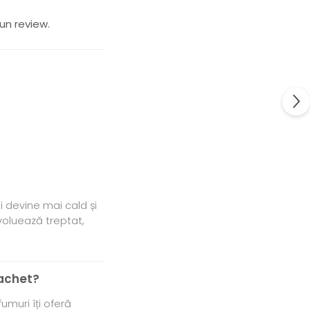
un review.
 devine mai cald și
voluează treptat,
pachet?
umuri îți oferă