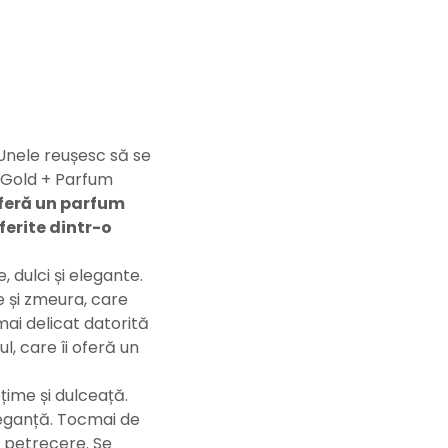
 Unele reușesc să se
b Gold + Parfum
oferă un parfum
ferite dintr-o
dulci și elegante.
e și zmeura, care
ai delicat datorită
ul, care îi oferă un
țime și dulceață.
leganță. Tocmai de
o petrecere. Se