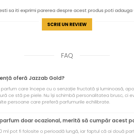
sti sa iti exprimi parerea despre acest produs poti adauga 
SCRIE UN REVIEW
FAQ
riență oferă Jazzab Gold?
parfum care începe cu o senzație fructată și luminoasă, apoi
ă ce stă pe piele. Nu își schimbă personalitatea brusc, ci e
lte persoane care preferă parfumurile echilibrate.
 parfum doar ocazional, merită să cumpăr acest 
 ml pot fi folosite o perioadă lungă, iar faptul că ai două parf