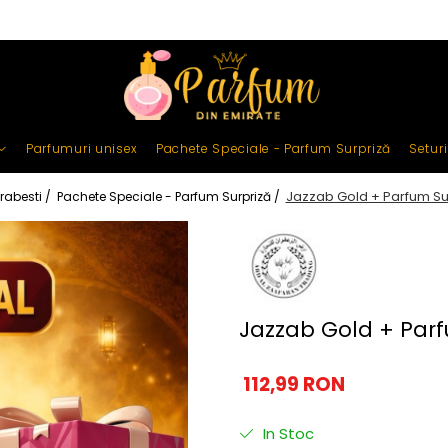
Parfumuri unisex
Pachete Speciale - Parfum Surpriză
Setur
Jazzab Gold + Parfum Su
rabesti /
Pachete Speciale - Parfum Surpriză /
Jazzab Gold + Parf
112,99 RON
In Stoc