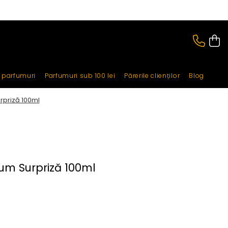
i parfumuri
Parfumuri sub 100 lei
Părerile clienților
Blog
rpriză 100ml
um Surpriză 100ml