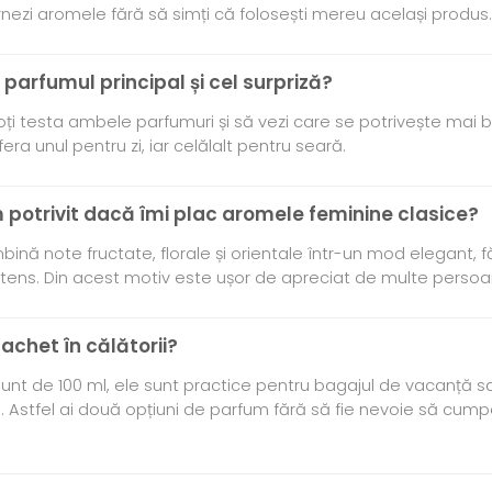
ernezi aromele fără să simți că folosești mereu același produs.
 parfumul principal și cel surpriză?
Poți testa ambele parfumuri și să vezi care se potrivește mai 
fera unul pentru zi, iar celălalt pentru seară.
m potrivit dacă îmi plac aromele feminine clasice?
ină note fructate, florale și orientale într-un mod elegant, f
ntens. Din acest motiv este ușor de apreciat de multe persoa
pachet în călătorii?
sunt de 100 ml, ele sunt practice pentru bagajul de vacanță s
i. Astfel ai două opțiuni de parfum fără să fie nevoie să cum