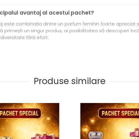
ncipalul avantaj al acestui pachet?
 este combinația dintre un parfum feminin foarte apreciat și
ă primești un singur produs, ai posibilitatea să descoperi înc
iversitate fără efort.
Produse similare