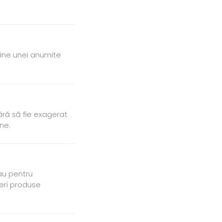
bine unei anumite
ără să fie exagerat
ne.
au pentru
peri produse