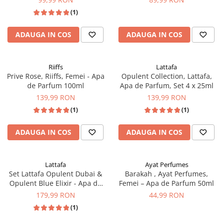
(1)
ADAUGA IN COS
ADAUGA IN COS
Riiffs
Lattafa
Prive Rose, Riiffs, Femei - Apa
Opulent Collection, Lattafa,
de Parfum 100ml
Apa de Parfum, Set 4 x 25ml
139,99 RON
139,99 RON
(1)
(1)
ADAUGA IN COS
ADAUGA IN COS
Lattafa
Ayat Perfumes
Set Lattafa Opulent Dubai &
Barakah , Ayat Perfumes,
Opulent Blue Elixir - Apa de
Femei – Apa de Parfum 50ml
Parfum 2 x 100ml
179,99 RON
44,99 RON
(1)