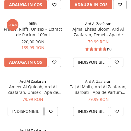
ADAUGA IN COS
ADAUGA IN COS
Riiffs
Ard Al Zaafaran
-14%
Freeze, Riiffs, Unisex – Extract
Ajmal Ehsas Bloom, Ard Al
de Parfum 100ml
Zaafaran, Femei - Apa de
Parfum 100ml
220,00 RON
79,99 RON
189,99 RON
(9)
ADAUGA IN COS
INDISPONIBIL
Ard Al Zaafaran
Ard Al Zaafaran
Ameer Al Quloob, Ard Al
Taj Al Malik, Ard Al Zaafaran,
Zaafaran, Unisex - Apa de
Barbati - Apa de Parfum
Parfum 100ml
100ml
79,99 RON
79,99 RON
INDISPONIBIL
INDISPONIBIL
Ard Al Zaafaran