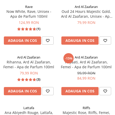
Rave
Ard Al Zaafaran
Now White, Rave, Unisex -
Oud 24 Hours Majestic Gold,
Apa de Parfum 100ml
Ard Al Zaafaran, Unisex - Apa
de Parfum 100ml
124,99 RON
79,99 RON
(1)
ADAUGA IN COS
ADAUGA IN COS
Ard Al Zaafaran
Ard Al Zaafaran
-15%
Rihanna, Ard Al Zaafaran,
Hayaati, Ard Al Zaafaran,
Femei - Apa de Parfum 100ml
Femei - Apa de Parfum 100ml
79,99 RON
99,99 RON
84,99 RON
(3)
ADAUGA IN COS
ADAUGA IN COS
Lattafa
Riiffs
Ana Abiyedh Rouge, Lattafa,
Majestic Rose, Riiffs, Femei,