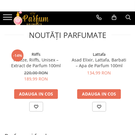
Parfumuri femei
Parfumuri bărbați
Parfumuri dulci
Parfumuri dulci
NOUTĂȚI PARFUMATE
Parfumuri florale
Parfumuri florale
Parfumuri lemnoase
Parfumuri lemnoase
Riiffs
Lattafa
-14%
Freeze, Riiffs, Unisex –
Asad Elixir, Lattafa, Barbati
Parfumuri fresh
Parfumuri fresh
Extract de Parfum 100ml
– Apa de Parfum 100ml
Parfumuri fructate
Parfumuri fructate
220,00 RON
134,99 RON
189,99 RON
Parfumuri cu mosc
Parfumuri cu mosc
Parfumuri cu oud
parfumuri cu oud
ADAUGA IN COS
ADAUGA IN COS
Parfumuri cu vanilie
Parfumuri cu vanilie
Parfumuri cu tutun
Parfumuri cu tutun
Parfumuri cu citrice
Parfumuri cu citrice