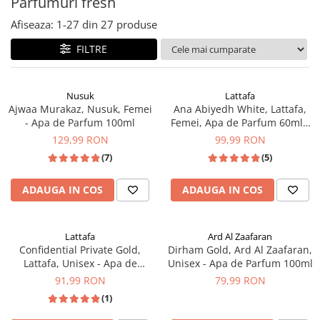
Parfumuri fresh
Afiseaza:
1-
27
din
27
produse
FILTRE
Nusuk
Lattafa
Ajwaa Murakaz, Nusuk, Femei
Ana Abiyedh White, Lattafa,
- Apa de Parfum 100ml
Femei, Apa de Parfum 60ml -
inspirat din Erba Pura by
129,99 RON
99,99 RON
Xerjoff
(7)
(5)
ADAUGA IN COS
ADAUGA IN COS
Lattafa
Ard Al Zaafaran
Confidential Private Gold,
Dirham Gold, Ard Al Zaafaran,
Lattafa, Unisex - Apa de
Unisex - Apa de Parfum 100ml
Parfum 100ml
91,99 RON
79,99 RON
(1)