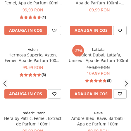
Femei, Apa de Parfum 60ml -
Apa de Parfum 100ml -
inspirat din Baccarat Rouge
inspirat din La Vie Est Belle by
99,99 RON
109,99 RON
540 by Maison Francis
Lancome
(1)
Kurkdjian
ADAUGA IN COS
ADAUGA IN COS
Asten
Lattafa
-27%
Hermosa Superio, Asten,
Opulent Dubai, Lattafa,
Femei, Apa de Parfum 100ml
Unisex - Apa de Parfum 100ml
inspirat din Erba Pura
99,99 RON
150,00 RON
109,99 RON
(3)
(5)
ADAUGA IN COS
ADAUGA IN COS
Frederic Patric
Rave
Hera by Patric, Femei, Extract
Ambre Bleu, Rave, Barbati -
de Parfum 100ml
Apa de Parfum 100ml
99,99 RON
89,99 RON