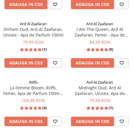
ADAUGA IN COS
ADAUGA IN COS
Ard Al Zaafaran
Ard Al Zaafaran
Dirham Oud, Ard Al Zaafaran,
I Am The Queen, Ard Al
Unisex - Apa de Parfum 100ml
Zaafaran, Femei - Apa de
Parfum 100ml
79,99 RON
84,99 RON
(1)
(9)
ADAUGA IN COS
ADAUGA IN COS
Riiffs
Ard Al Zaafaran
La Femme Bloom, Riiffs,
Midnight Oud, Ard Al
Femei, Apa de Parfum 100ml -
Zaafaran, Unisex, Apa de
inspirat din Mon Paris de la
Parfum 100ml - inspirat din
109,99 RON
79,99 RON
Yves Saint Laurent
Interlude by Amouage
(4)
(1)
ADAUGA IN COS
ADAUGA IN COS